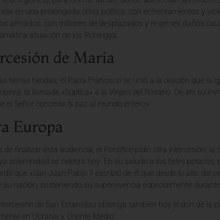
a en una prolongada crisis política, con enfrentamientos y violen
cos armados, con millones de desplazados y enormes daños causa
ramática situación de los Rohingyá.
ercesión de María
s tierras heridas, el Papa Francisco se unió a la oración que la 
eya, la llamada «Súplica» a la Virgen del Rosario. De ahí su invi
ue el Señor conceda la paz al mundo entero».
ra Europa
de finalizar esta audiencia, el Pontífice pidió otra intercesión, la
ya solemnidad se celebra hoy. En su saludo a los fieles polacos,
rdó que «San Juan Pablo II escribió de él que desde lo alto del cie
 su nación, sosteniendo su supervivencia especialmente durant
intercesión de San Estanislao obtenga también hoy el don de la 
mente en Ucrania y Oriente Medio”