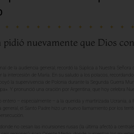
o
a pidió nuevamente que Dios conc
final de la audiencia general, recordó la Súplica a Nuestra Señora
ar la intercesión de María. En su saludo a los polacos, recordando
apoyó la supervivencia de Polonia durante la Segunda Guerra Mu
opa». Y pronunció una oración por Argentina, que hoy celebra Nu
entero – especialmente – a la querida y martirizada Ucrania, a Pa
a general, el Santo Padre hizo un nuevo llamamiento por los territ
 persecución.
donde no cesan las incursiones rusas (la última afectó a centrale
n seis regiones); para Oriente Medio, donde aumentan las muerte