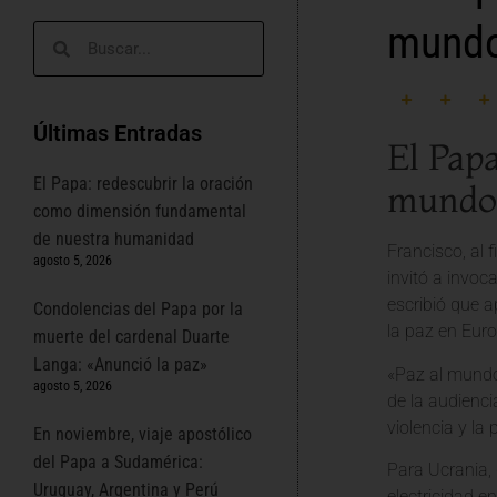
mund
Últimas Entradas
El Pap
El Papa: redescubrir la oración
mundo
como dimensión fundamental
de nuestra humanidad
Francisco, al 
agosto 5, 2026
invitó a invoc
escribió que 
Condolencias del Papa por la
la paz en Eur
muerte del cardenal Duarte
Langa: «Anunció la paz»
«Paz al mundo 
agosto 5, 2026
de la audienci
violencia y la
En noviembre, viaje apostólico
del Papa a Sudamérica:
Para Ucrania, 
Uruguay, Argentina y Perú
electricidad e