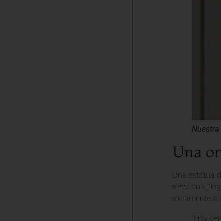
Nuestra 
Una or
Una estatua d
elevó sus ple
claramente al 
“Hoy cel