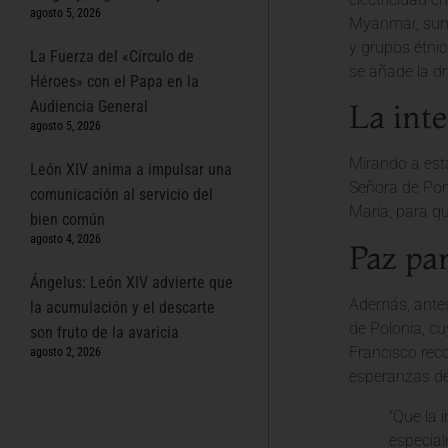
agosto 5, 2026
Myanmar, sumid
y grupos étni
La Fuerza del «Círculo de
se añade la d
Héroes» con el Papa en la
Audiencia General
La int
agosto 5, 2026
Mirando a esta
León XIV anima a impulsar una
Señora de Pomp
comunicación al servicio del
María, para q
bien común
agosto 4, 2026
Paz pa
Ángelus: León XIV advierte que
Además, antes 
la acumulación y el descarte
de Polonia, cu
son fruto de la avaricia
Francisco reco
agosto 2, 2026
esperanzas de
“Que la 
especial