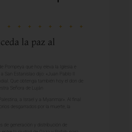
eda la paz al
 de Pompeya que hoy eleva la Iglesia e
 a San Estanislao dijo: «Juan Pablo II
ndial. Que obtenga también hoy el don de
estra Señora de Luján
lestina, a Israel y a Myanmar». Al final
orios desgarrados por la muerte, la
s de generación y distribución de
s entre la ciudad de Gaza y Rafah; para