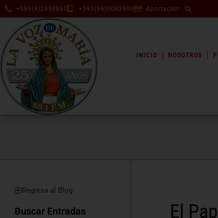
+593(4)2598860
+593(96)0082900
Aportación
INICIO
NOSOTROS
P
Regresa al Blog
El Pap
Buscar Entradas