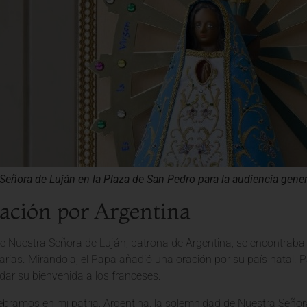
Señora de Luján en la Plaza de San Pedro para la audiencia gener
ación por Argentina
e Nuestra Señora de Luján, patrona de Argentina, se encontraba
garias. Mirándola, el Papa añadió una oración por su país natal
dar su bienvenida a los franceses.
ebramos en mi patria, Argentina, la solemnidad de Nuestra Seño