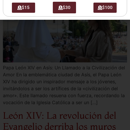
$15
$30
$100
Papa León XIV en Asís: Un Llamado a la Civilización del
Amor En la emblemática ciudad de Asís, el Papa León
XIV ha dirigido un inspirador mensaje a los jóvenes,
invitándolos a ser los artífices de la «civilización del
amor». Este llamado resuena con fuerza, recordando la
vocación de la Iglesia Católica a ser un […]
León XIV: La revolución del
Evangelio derriba los muros