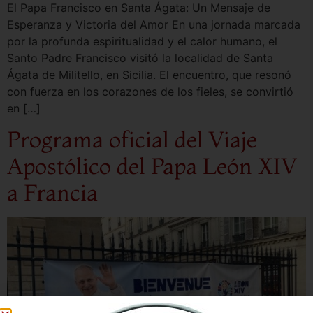
El Papa Francisco en Santa Ágata: Un Mensaje de
Esperanza y Victoria del Amor En una jornada marcada
por la profunda espiritualidad y el calor humano, el
Santo Padre Francisco visitó la localidad de Santa
Ágata de Militello, en Sicilia. El encuentro, que resonó
con fuerza en los corazones de los fieles, se convirtió
en […]
Programa oficial del Viaje
Apostólico del Papa León XIV
a Francia