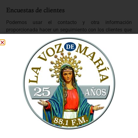
Encuestas de clientes
Podemos usar el contacto y otra información
proporcionada hacer un seguimiento con los clientes que
respondan a nuestras encuestas a los clientes para
ayudar a resolver problemas internos o con nuestros
socios de terceros. Por ejemplo, LA VOZ DE MARÍA puede
ponerse en contacto con los clientes sobre la base de sus
respuestas a la encuesta o para resaltar ciertos cambios
que hicimos en respuesta a comentarios de los clientes.
C) ¿Cómo compartimos su
información?
LA VOZ DE MARÍA comparte la información que nos
proporciona de las siguientes formas:
Con socios y patrocinadores