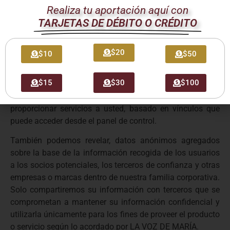
Algunos de nuestros productos o servicios son ofrecidos
Realiza tu aportación aquí con
o promovidos a nuestros clientes en conjunto con un
TARJETAS DE DÉBITO O CRÉDITO
socio o patrocinador, u otra marca o empresa dentro de
nuestra familia corporativa.
$20
$10
$50
Podemos compartir su información con estas partes para
ofrecer el producto o servicio o para facilitar el uso de los
$15
$30
$100
servicios adicionales que se incluyen con su cuenta de
hosting. Por ejemplo, uno de nuestros socios puede
proporcionar servicios a usted, basado en vínculos que
puede acceder desde el panel de control.
También podemos revelar, datos anónimos agregados
sobre la base de la información recogida de los usuarios
a los socios potenciales, los terceros de confianza y otras
empresas o marcas dentro de nuestra familia corporativa.
Solo compartiremos su información con terceros que se
comprometan a mantener su información confidencial y
utilizarla únicamente para los fines de proveer el producto
o servicio según lo acordado por LA VOZ DE MARÍA.