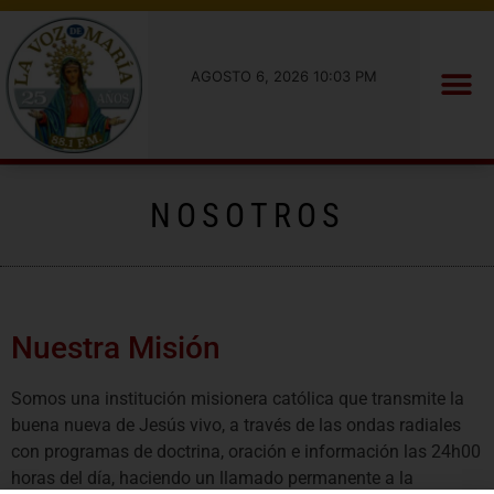
AGOSTO 6, 2026 10:03 PM
NOSOTROS
Nuestra Misión
Somos una institución misionera católica que transmite la
buena nueva de Jesús vivo, a través de las ondas radiales
con programas de doctrina, oración e información las 24h00
horas del día, haciendo un llamado permanente a la