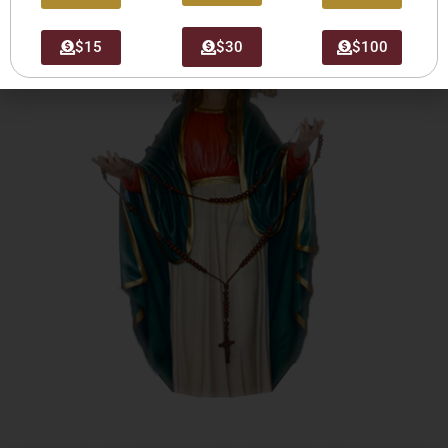
$15
$30
$100