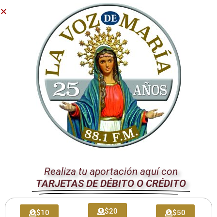
conversión, bajo la guía del Espíritu Santo y la protección de
la Virgen María.
Nuestra Visión
«LA VOZ DE MARIA»
, medio de evangelización católico, con
la gracia de Dios, quiere expandir las ondas radiales a todo
el Ecuador, anhelando responder a las necesidades de la
Iglesia con un activo servicio de caridad, para que cada vez
más oyentes, encuentren el camino a la santidad.
Asesor Espiritual
Rev. P.
José Luis Vélez
Realiza tu aportación aquí con
Teléfono:
04-2598870 – ext: 322, 305 o 304
TARJETAS DE DÉBITO O CRÉDITO
Correo:
asesorespiritual@lavozdemaria.ec
$20
$10
$50