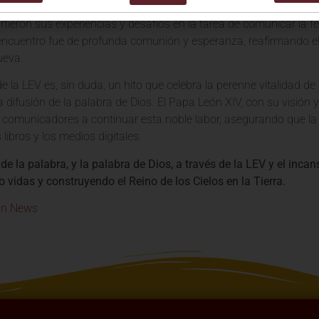
, por su parte, expresaron su gratitud por la oportunidad de com
tieron sus experiencias y desafíos en la tarea de comunicar la 
encuentro fue de profunda comunión y esperanza, reafirmando el 
ueva.
de la LEV es, sin duda, un hito que celebra la perenne vitalidad de 
a difusión de la palabra de Dios. El Papa León XIV, con su visión 
comunicadores a continuar esta noble labor, asegurando que la luz
 libros y los medios digitales.
 de la palabra, y la palabra de Dios, a través de la LEV y el incan
vidas y construyendo el Reino de los Cielos en la Tierra.
an News