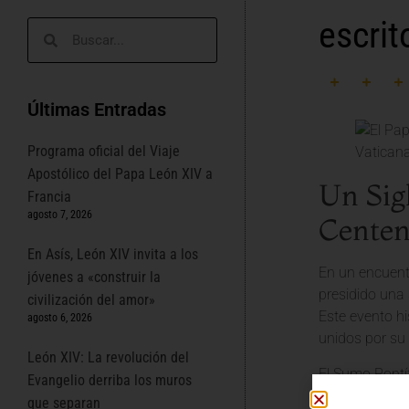
escrit
Últimas Entradas
Programa oficial del Viaje
Apostólico del Papa León XIV a
Un Sig
Francia
agosto 7, 2026
Centen
En Asís, León XIV invita a los
En un encuentr
jóvenes a «construir la
presidido una 
civilización del amor»
Este evento hi
agosto 6, 2026
unidos por su 
León XIV: La revolución del
El Sumo Pontíf
Evangelio derriba los muros
de estos cien
que separan