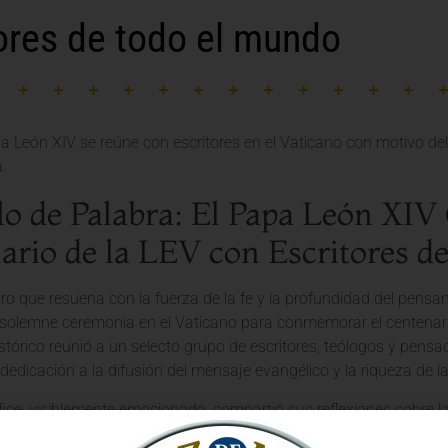
ores de todo el mundo
lo de Palabra: El Papa León XIV 
ario de la LEV con Escritores 
o que resuena con la fuerza de la fe y la profundidad del pensa
solemne ceremonia en el Vaticano para conmemorar el centenario 
stórico reunió a un selecto grupo de escritores, teólogos y pens
dedicación a la difusión del mensaje evangélico y la riqueza de la 
ice, visiblemente emocionado, compartió sus reflexiones sobre la 
 años.
«La palabra escrita es un faro en la oscuridad, un puente