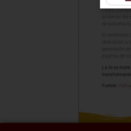
Los escritores
Pedro. Compar
ambiente del 
de la buena n
El centenario 
dedicación a l
generación de 
páginas de los
La fe se nutre
transformando 
Fuente:
Vatic