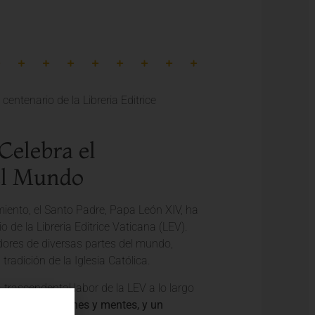
Celebra el
del Mundo
miento, el Santo Padre, Papa León XIV, ha
de la Libreria Editrice Vaticana (LEV).
adores de diversas partes del mundo,
tradición de la Iglesia Católica.
trascendental labor de la LEV a lo largo
 que une corazones y mentes, y un