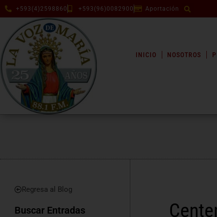
+593(4)2598860
+593(96)0082900
Aportación
INICIO
NOSOTROS
P
Regresa al Blog
Centen
Buscar Entradas