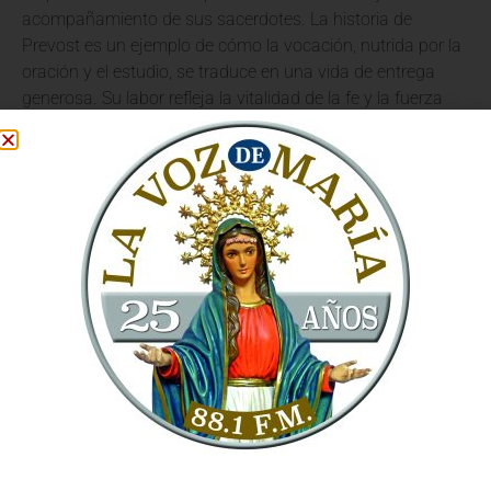
acompañamiento de sus sacerdotes. La historia de
Prevost es un ejemplo de cómo la vocación, nutrida por la
oración y el estudio, se traduce en una vida de entrega
generosa. Su labor refleja la vitalidad de la fe y la fuerza
transformadora del sacerdocio.
Un Compromiso con la Fe y la
Iglesia
El camino sacerdotal de Robert Prevost es un recordatorio
de la importancia de la
fe
como fundamento de toda
acción pastoral. La ordenación no es un fin en sí mismo,
sino el inicio de una vida dedicada a la difusión del
mensaje de salvación. Cada sacerdote es llamado a ser
un reflejo del amor de Cristo para su rebaño.
En el corazón de la misión de la Iglesia se encuentra el
deseo de llevar la luz del Evangelio a todos los rincones del
mundo. La vocación sacerdotal, como la de Prevost, se