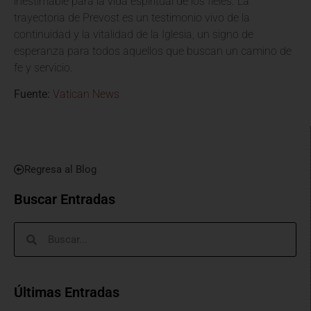
inestimable para la vida espiritual de los fieles. La
trayectoria de Prevost es un testimonio vivo de la
continuidad y la vitalidad de la Iglesia, un signo de
esperanza para todos aquellos que buscan un camino de
fe y servicio.
Fuente:
Vatican News
Regresa al Blog
Buscar Entradas
Últimas Entradas