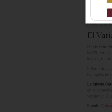
del Evangelio
La evangeliza
Jesús, es la t
hicieron los A
El Vati
Desde el
Vati
la CEI, como l
locales, mante
El llamado a l
Evangelio en 
La Iglesia Cat
en la capacida
verdad del Eva
Fuente:
Vatic