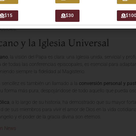
 a cada persona.
ción
, entendida no como proselitismo, sino como el compartir go
$15
$30
$10
area primordial. Se trata de vivir y anunciar la Buena Noticia con l
póstoles.
cano y la Iglesia Universal
cano
, la visión del Papa es clara: una Iglesia unida, servicial y p
a de todas las conferencias episcopales, es esencial para adaptar
niendo siempre la fidelidad al Magisterio.
a sencillez es también un llamado a la
conversión personal y past
su forma más pura, despojándose de todo aquello que pueda os
ólica
, a lo largo de su historia, ha demostrado que su mayor forta
d de sus miembros para vivir el amor de Dios en la vida cotidian
ngelio y el poder de la gracia divina son eternos.
an News