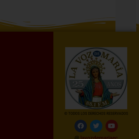
© TODOS LOS DERECHOS RESERVADOS
@
lavozdemariaec