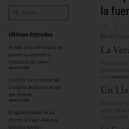
la fue
Últimas Entradas
La Verd
En Asís, León XIV invita a los
jóvenes a «construir la
civilización del amor»
En un mundo qu
agosto 6, 2026
Episcopal Ital
en la
sencillez
León XIV: La revolución del
Un Lla
Evangelio derriba los muros
que separan
agosto 6, 2026
Durante su rec
que la Iglesia
El agradecimiento de los
su capacidad 
jóvenes al Papa: «Hoy nos
sentimos Iglesia»