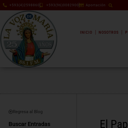
+593(4)2598860
+593(96)0082900
Aportación
INICIO
NOSOTROS
P
Regresa al Blog
El Pap
Buscar Entradas