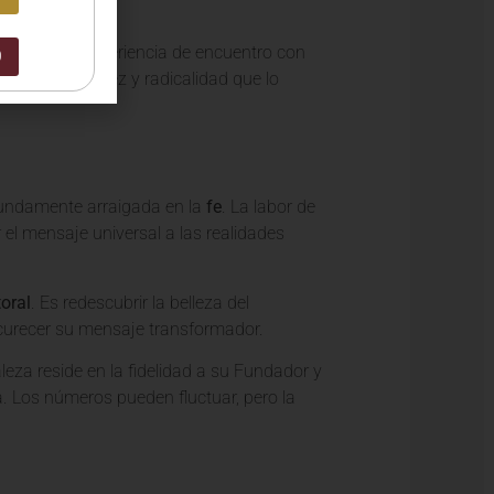
zoso de la experiencia de encuentro con
0
a misma sencillez y radicalidad que lo
rofundamente arraigada en la
fe
. La labor de
 el mensaje universal a las realidades
oral
. Es redescubrir la belleza del
curecer su mensaje transformador.
leza reside en la fidelidad a su Fundador y
a. Los números pueden fluctuar, pero la