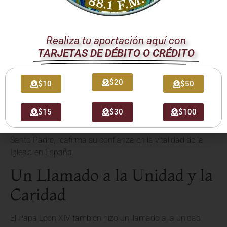
El encuentro sirvió como un llamado a la renovación
personal y comunitaria de la fe. El Papa León XIV invitó a
los fieles a profundizar en su relación con Jesucristo,
Realiza tu aportación aquí con
fuente de toda esperanza y fortaleza.
La fe, vivida con
TARJETAS DE DÉBITO O CRÉDITO
autenticidad, nos capacita para ser agentes de cambio
en
el mundo.
$20
$10
$50
Se destacó la importancia de la oración, la vida
sacramental y la formación en la doctrina de la Iglesia
$15
$30
$100
como pilares para sostener y alimentar la misión
evangelizadora. El Vaticano, a través de las palabras del
Santo Padre, reafirma su confianza en la vitalidad de la
Iglesia en España.
Un Llamado a la Unidad y la
Caridad
El Papa León XIV también hizo un llamado a la unidad