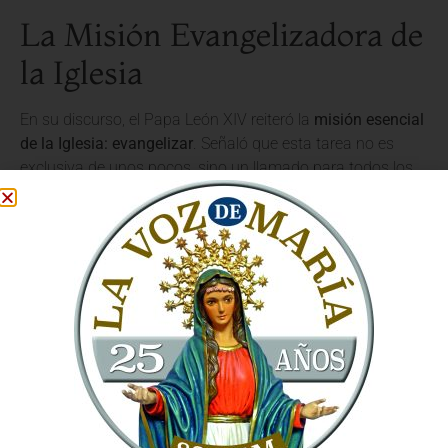
La Misión Evangelizadora de
la Iglesia
En su discurso, el Papa León XIV reiteró la
misión esencial
de la Iglesia: evangelizar
. Señaló que esta tarea no es
exclusiva de unos pocos, sino un llamado para todos los
bautizados. La diócesis de Madrid, como parte del cuerpo
de la Iglesia Católica, tiene un papel crucial en esta labor.
El Pontífice instó a la comunidad a renovar su celo
misionero, saliendo al encuentro de quienes más lo
necesitan. «La Iglesia no es un museo, sino un hospital de
campaña», declaró, haciendo hincapié en la necesidad de
cercanía, compasión y servicio a los más vulnerables.
Renovar el Compromiso con la
Fe