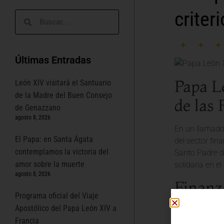
criter
Últimas Entradas
Papa L
León XIV visitará el Santuario
de la Madre del Buen Consejo
de las
de Genazzano
agosto 8, 2026
En un llamad
El Papa: en Santa Ágata
del sector fin
contemplamos la victoria del
Santo Padre di
amor sobre la muerte
solidaria en e
agosto 8, 2026
Finanz
Programa oficial del Viaje
Apostólico del Papa León XIV a
La
Iglesia Cat
Francia
sí mismos, sin