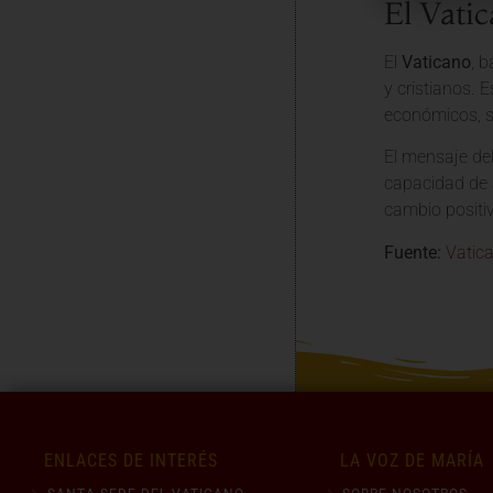
El Vati
El
Vaticano
, 
y cristianos. 
económicos, s
El mensaje de
capacidad de a
cambio positi
Fuente:
Vatic
ENLACES DE INTERÉS
LA VOZ DE MARÍA