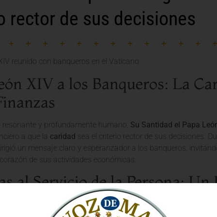
io rector de sus decisiones
eón XIV a los Banqueros: La Ca
 Finanzas
o resonante y profundamente humano,
Su Santidad el Papa Leó
anciero a que la
caridad
sea el criterio rector de sus decisiones. 
rigió un mensaje claro y esperanzador a los banqueros, invitándo
l corazón de sus actividades económicas.
as al Servicio de la Persona: Un
ólica
, a través de las palabras del Papa León XIV, recuerda que l
o herramientas al servicio del desarrollo integral de la persona 