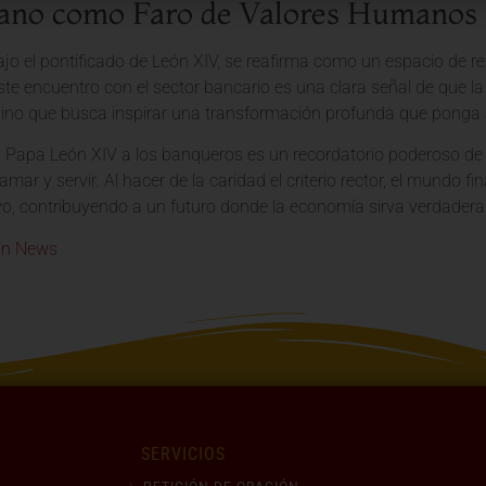
cano como Faro de Valores Humanos
bajo el pontificado de León XIV, se reafirma como un espacio de 
Este encuentro con el sector bancario es una clara señal de que l
ino que busca inspirar una transformación profunda que ponga a l
l Papa León XIV a los banqueros es un recordatorio poderoso de q
mar y servir. Al hacer de la caridad el criterio rector, el mundo 
vo, contribuyendo a un futuro donde la economía sirva verdader
an News
SERVICIOS