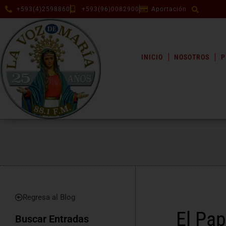
+593(4)2598860
+593(96)0082900
Aportación
INICIO
NOSOTROS
P
Regresa al Blog
El Pap
Buscar Entradas