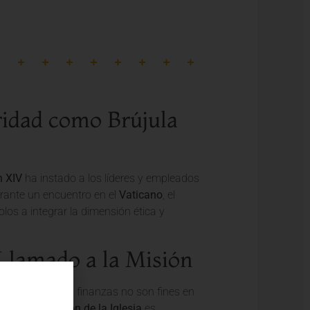
ridad como Brújula
n XIV
ha instado a los líderes y empleados
Durante un encuentro en el
Vaticano
, el
los a integrar la dimensión ética y
 Llamado a la Misión
a economía y las finanzas no son fines en
humana. La
misión de la Iglesia
es