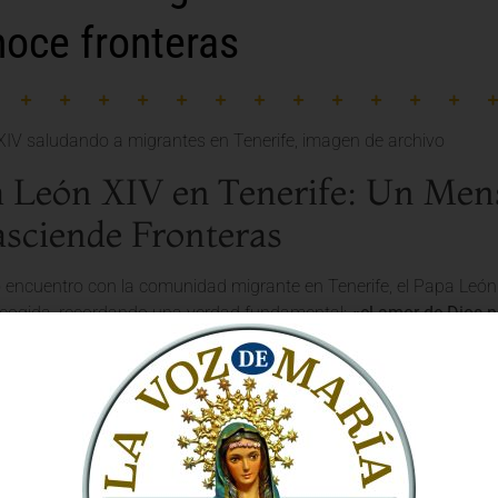
oce fronteras
a León XIV en Tenerife: Un Men
asciende Fronteras
 encuentro con la comunidad migrante en Tenerife, el Papa Leó
cogida, recordando una verdad fundamental:
«el amor de Dios n
con profunda ternura y convicción, resuenan como un bálsamo 
minos en busca de una vida mejor. El Santo Padre reafirma así el 
s.
 y Dignidad: El Corazón de la Mi
a Iglesia
, guiada por el Papa y el
Vaticano
, es ser un reflejo del