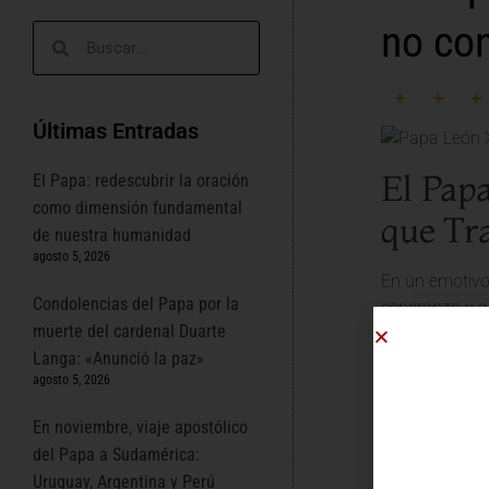
no con
Últimas Entradas
El Pap
El Papa: redescubrir la oración
como dimensión fundamental
que Tr
de nuestra humanidad
agosto 5, 2026
En un emotivo
Condolencias del Papa por la
esperanza y a
muerte del cardenal Duarte
pronunciadas 
Langa: «Anunció la paz»
y difíciles ca
agosto 5, 2026
abierto a todo
Acogida
En noviembre, viaje apostólico
del Papa a Sudamérica:
Uruguay, Argentina y Perú
La
misión de l