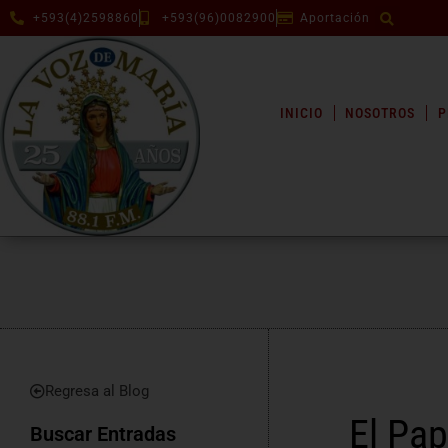
+593(4)2598860
+593(96)0082900
Aportación
INICIO
NOSOTROS
P
Regresa al Blog
El Pap
Buscar Entradas