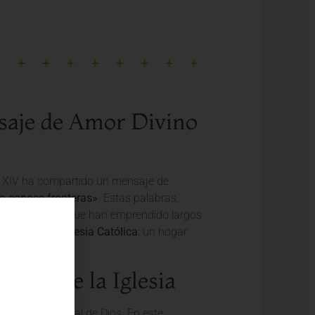
saje de Amor Divino
n XIV ha compartido un mensaje de
o conoce fronteras»
. Estas palabras,
para aquellos que han emprendido largos
corazón de la
Iglesia Católica
: un hogar
sión de la Iglesia
 amor incondicional de Dios. En este