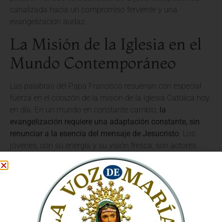
canalizada hacia un compromiso ferviente y una
evangelización audaz.
La Misión de la Iglesia en el
Mundo Contemporáneo
Las palabras del Papa Francisco resuenan con especial
fuerza en el corazón de la misión de la Iglesia Católica hoy
en día. En un mundo en constante cambio,
la
evangelización requiere una adaptación constante, sin
renunciar a la esencia del mensaje de Jesucristo
. Los
jóvenes, con su energía y su visión fresca, son actores
clave en esta misión.
El Vaticano, bajo el liderazgo del Papa Francisco,
promueve activamente la participación de los jóvenes en
la vida de la Iglesia. Se les anima a ser protagonistas de su
fe, a compartirla con audacia y a ser portadores de