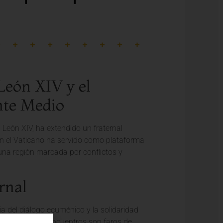
León XIV y el
nte Medio
León XIV, ha extendido un fraternal
o en el Vaticano ha servido como plataforma
 una región marcada por conflictos y
rnal
ia del diálogo ecuménico y la solidaridad
ividido, estos encuentros son faros de