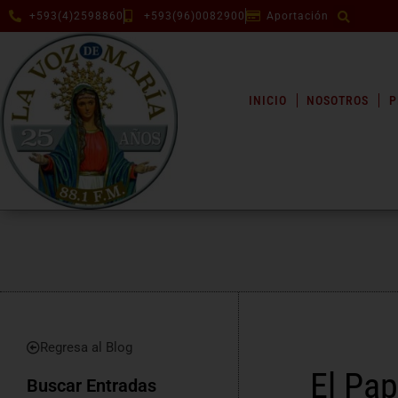
+593(4)2598860
+593(96)0082900
Aportación
INICIO
NOSOTROS
P
Regresa al Blog
El Pap
Buscar Entradas