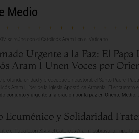
te Medio
mado Urgente a la Paz: El Papa 
cós Aram I Unen Voces por Orie
 profunda unidad y preocupación pastoral, el Santo Padre, Papa 
licós Aram I, líder de la Iglesia Apostólica Armenia. El encuentr
do conjunto y urgente a la oración por la paz en Oriente Medio
,
o Ecuménico y Solidaridad Frate
ntre el Papa León XIV y el Catolicós Aram I subraya la importanc
rentes confesiones cristianas. En un mundo que a menudo se ve d