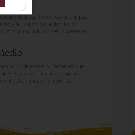
0
trucción de la paz. No se trata de una paz
tuo y del respeto por la dignidad de
compromiso social, busca ser un agente de
Medio
ranza para Oriente Medio. Demuestra que,
osibles. El Vaticano reafirma su apoyo a
s derechos humanos en la región. La