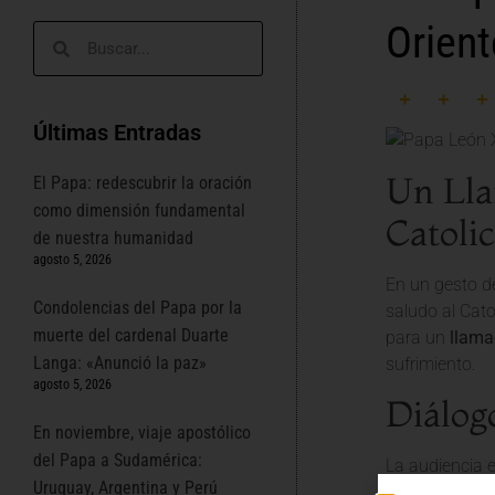
Orien
Últimas Entradas
Un Lla
El Papa: redescubrir la oración
como dimensión fundamental
Catoli
de nuestra humanidad
agosto 5, 2026
En un gesto de
Condolencias del Papa por la
saludo al Cato
muerte del cardenal Duarte
para un
llama
Langa: «Anunció la paz»
sufrimiento.
agosto 5, 2026
Diálog
En noviembre, viaje apostólico
del Papa a Sudamérica:
La audiencia e
Uruguay, Argentina y Perú
entre las dife