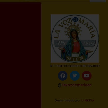
© TODOS LOS DERECHOS RESERVADOS
@
lavozdemariaec
Desarrollado por
LINKEIA