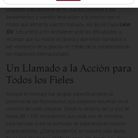
«Vuestra vida personal de fe, vuestra cercanía a los
sacramentos y vuestra dedicación a la oración son el
motor que alimenta vuestro trabajo», les dijo el Papa
León
XIV
. Les animó a no desfallecer ante las dificultades, a
recordar que su misión es divina y que están llamados a
ser «ministros de la gracia» en medio de la complejidad de
las relaciones internacionales.
Un Llamado a la Acción para
Todos los Fieles
Aunque el mensaje fue dirigido específicamente al
personal de las Nunciaturas, sus palabras resuenan en el
corazón de cada creyente. Desde la sintonía de La Voz de
María 88.1 FM, recordamos que cada uno de nosotros
está llamado a ser un portador de esperanza en nuestro
propio entorno. ¿Cómo podemos, en nuestra vida diaria,