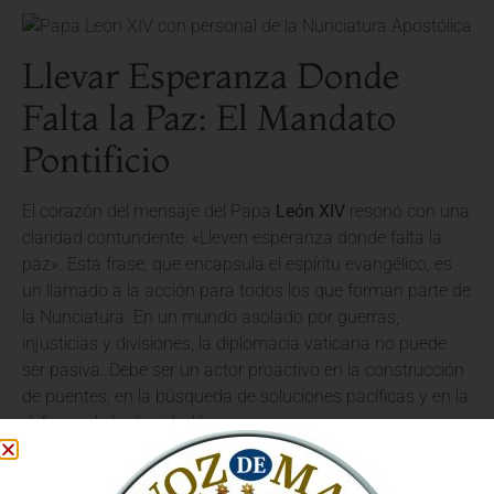
Llevar Esperanza Donde
Falta la Paz: El Mandato
Pontificio
El corazón del mensaje del Papa
León XIV
resonó con una
claridad contundente: «Lleven esperanza donde falta la
paz». Esta frase, que encapsula el espíritu evangélico, es
un llamado a la acción para todos los que forman parte de
la Nunciatura. En un mundo asolado por guerras,
injusticias y divisiones, la diplomacia vaticana no puede
ser pasiva. Debe ser un actor proactivo en la construcción
de puentes, en la búsqueda de soluciones pacíficas y en la
defensa de la dignidad humana.
El Papa explicó que la
esperanza cristiana
no es un
optimismo ingenuo, sino una virtud teologal que se arraiga