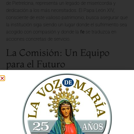
de Pietrelcina, representa un legado de misericordia y
dedicación a los más necesitados. El Papa León XIV,
consciente de este valioso patrimonio, busca asegurar que
la institución siga siendo un lugar donde el sufrimiento sea
acogido con compasión y donde la
fe
se traduzca en
acciones concretas de servicio.
La Comisión: Un Equipo
para el Futuro
La comisión recién instituida tendrá la tarea de estudiar y
proponer nuevas estrategias para el desarrollo de la Casa
Sollievo della Sofferenza. Su labor se centrará en
garantizar la
excelencia asistencial
, la sostenibilidad
económica y la fidelidad a los valores cristianos que la
caracterizan. El objetivo es adaptar la obra a los desafíos
contemporáneos sin perder su identidad.
Evangelización a través del