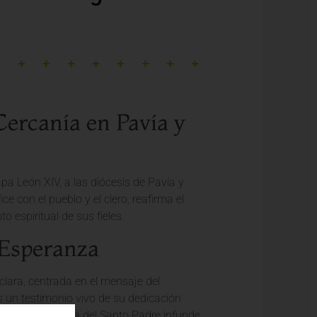
ercanía en Pavía y
apa León XIV, a las diócesis de Pavía y
e con el pueblo y el clero, reafirma el
 espiritual de sus fieles.
a Esperanza
clara, centrada en el mensaje del
s un testimonio vivo de su dedicación
tes. La presencia del Santo Padre infunde