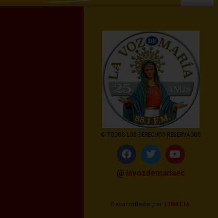
© TODOS LOS DERECHOS RESERVADOS
@
lavozdemariaec
Desarrollado por
LINKEIA