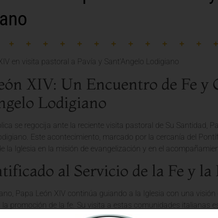
iano
eón XIV: Un Encuentro de Fe y C
ngelo Lodigiano
ólica se regocija ante la reciente visita pastoral de Su Santidad, P
digiano. Este acontecimiento, marcado por la cercanía del Pontífic
la Iglesia en la misión de evangelización y en el acompañamiento
ificado al Servicio de la Fe y l
ano, Papa León XIV continúa guiando a la Iglesia con una visión 
 la promoción de la fe. Su visita a estas comunidades italianas e
ando fortalecer los lazos de unidad y esperanza entre los creyen