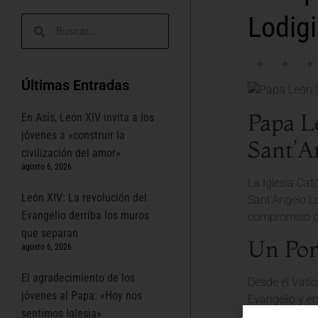
Lodig
Últimas Entradas
Papa L
En Asís, León XIV invita a los
jóvenes a «construir la
Sant’A
civilización del amor»
agosto 6, 2026
La Iglesia Cat
León XIV: La revolución del
Sant’Angelo Lo
Evangelio derriba los muros
compromiso de 
que separan
Un Pont
agosto 6, 2026
El agradecimiento de los
Desde el Vatic
jóvenes al Papa: «Hoy nos
Evangelio y en
sentimos Iglesia»
pastoral, busc