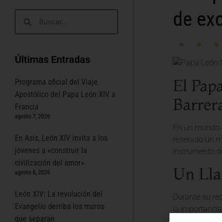
de exc
Últimas Entradas
El Pap
Programa oficial del Viaje
Apostólico del Papa León XIV a
Barrer
Francia
agosto 7, 2026
En un mundo c
En Asís, León XIV invita a los
reiterado un m
jóvenes a «construir la
instrumento de
civilización del amor»
Un Lla
agosto 6, 2026
León XIV: La revolución del
Durante su re
Evangelio derriba los muros
la importancia
que separan
Papa León XIV 