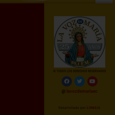
© TODOS LOS DERECHOS RESERVADOS
@
lavozdemariaec
Desarrollado por
LINKEIA