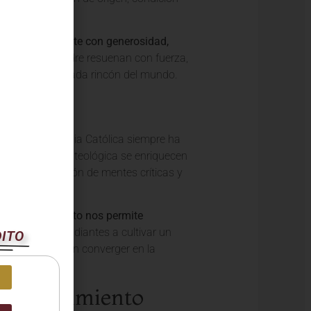
ión y se comparte con generosidad,
s del Santo Padre resuenan con fuerza,
el Evangelio a cada rincón del mundo.
es
tarias. La Iglesia Católica siempre ha
 y la sabiduría teológica se enriquecen
l en la formación de mentes críticas y
stro conocimiento nos permite
ucadores y estudiantes a cultivar un
DITO
spectivas puedan converger en la
el Conocimiento