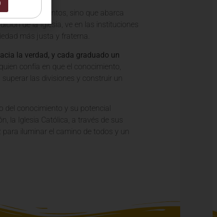
0
ón de los sacramentos, sino que abarca
ición de la Iglesia, ve en las instituciones
ciedad más justa y fraterna.
acia la verdad, y cada graduado un
quien confía en que el conocimiento,
superar las divisiones y construir un
to del conocimiento y su potencial
 la Iglesia Católica, a través de sus
z para iluminar el camino de todos y un