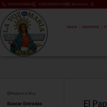
+593(4)2598860
+593(96)0082900
Aportación
INICIO
NOSOTROS
P
Regresa al Blog
El Pap
Buscar Entradas