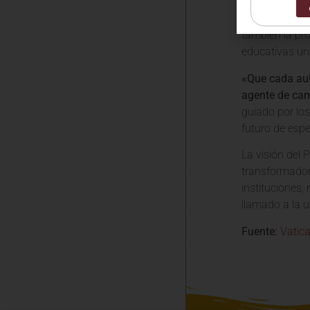
La misión de l
también la prom
educativas un 
«Que cada aul
agente de cam
guiado por los
futuro de esp
La visión del 
transformador.
instituciones,
llamado a la u
Fuente:
Vatic