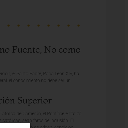
omo Puente, No como
ión, el Santo Padre, Papa León XIV, ha
eral: el conocimiento no debe ser un
ción Superior
atólica de Camerún, el Pontífice enfatizó
 católicas, sean faros de inclusión. El
s, sin distinción de origen, condición