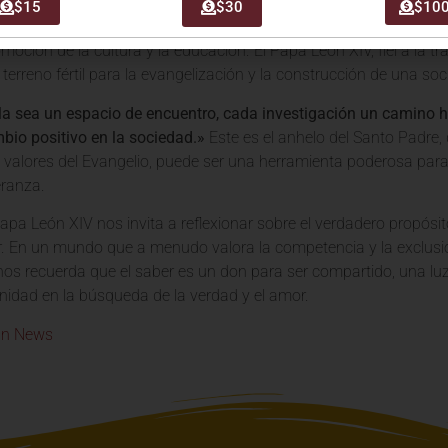
$15
$30
$10
a Iglesia Católica no se limita a la predicación y la administraci
oción de la cultura y la educación. El Papa León XIV, fiel a la trad
terreno fértil para la evangelización y la construcción de una so
a sea un espacio de encuentro, cada investigación un camino h
bio positivo en la sociedad.»
Este es el anhelo del Santo Padre, 
 valores del Evangelio, puede ser una herramienta poderosa para 
eranza.
Papa León XIV nos invita a reflexionar sobre el verdadero propósi
 En un mundo que a menudo valora la competencia y la exclusión,
 nos recuerda que el saber es un don para ser compartido, una lu
nidad en la búsqueda de la verdad y el amor.
an News