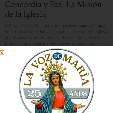
Concordia y Paz: La Misión
de la Iglesia
El Papa León XIV ha subrayado que la
concordia
y la
paz
son frutos de la unidad y la acogida. La misión de la Iglesia
en el mundo es precisamente la de sembrar estos valores,
promoviendo un diálogo constructivo y una cultura del
encuentro. El Santo Padre ha invitado a los católicos a ser
agentes de paz en sus familias, comunidades y en la
sociedad en general, inspirados por el amor de Cristo.
La visita del Papa a Barcelona no ha sido solo un evento
litúrgico, sino una profunda experiencia de fe que busca
fortalecer la identidad católica y renovar el compromiso
evangelizador. El
Vaticano
, a través de las palabras y
gestos de Su Santidad, reafirma su guía para la Iglesia
universal.
La Fe como Motor de Cambio