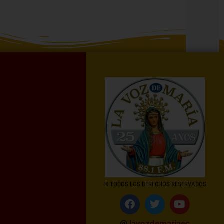
© TODOS LOS DERECHOS RESERVADOS
@
lavozdemariaec