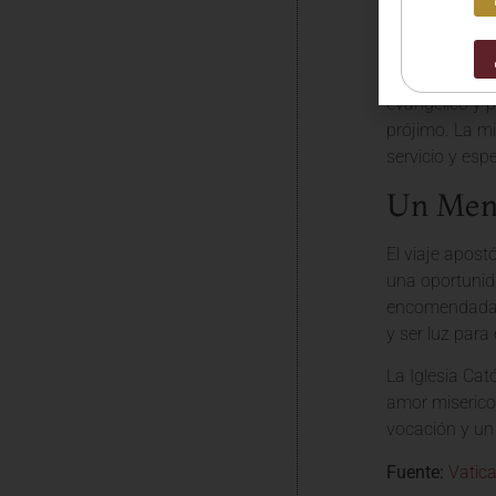
es un mensaje 
y a la transf
El Santo Padre
evangélico y p
prójimo. La mi
servicio y esp
Un Mens
El viaje apost
una oportunida
encomendada po
y ser luz para
La Iglesia Cat
amor miserico
vocación y un
Fuente:
Vatic