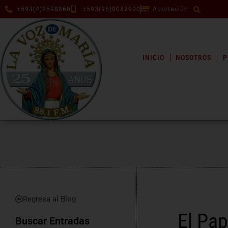
+593(4)2598860
+593(96)0082900
Aportación
INICIO
NOSOTROS
P
Regresa al Blog
El Pap
Buscar Entradas