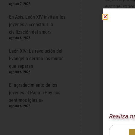
agosto 7, 2026
evangelizador
lentes ideológ
En Asís, León XIV invita a los
La Impo
jóvenes a «construir la
civilización del amor»
agosto 6, 2026
En sus palabr
misión de la I
León XIV: La revolución del
que nunca han
Evangelio derriba los muros
para inspirar 
que separan
agosto 6, 2026
El Papa León X
trabajar junto
El agradecimiento de los
sociedades», a
jóvenes al Papa: «Hoy nos
ofrecerles la 
sentimos Iglesia»
Supera
agosto 6, 2026
Realiza t
Un punto centra
se vea distors