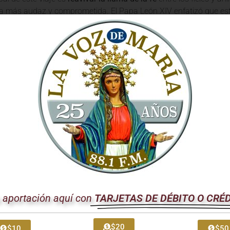
a más audaz y comprometida. El Papa León XIV enfatizó que este
icos, sino como un momento de gracia para volver a lo esencial:
rtancia de la Evangelización Auténti
as, el Santo Padre recordó la urgencia de la evangelización en 
glesia es llevar la Buena Nueva a todos los rincones, especialmen
 escuchado el anuncio del amor de Dios. El viaje a España se p
a la comunidad católica a ser
testigos valientes y gozosos del Ev
IV hizo un llamado a la unidad y a la colaboración entre todos 
s, con un solo corazón y una sola alma, para que el mensaje de 
firmó. La Iglesia, en su esencia, es un cuerpo misionero, llamado 
esperanza que solo Dios puede dar.
ndo las Barreras Ideológicas
u aportación aquí con
TARJETAS DE DÉBITO O CRÉ
l en el discurso del Papa fue la distinción entre la fe y las ideolog
ionada o limitada por marcos ideológicos que, en lugar de liberar
$20
$10
$50