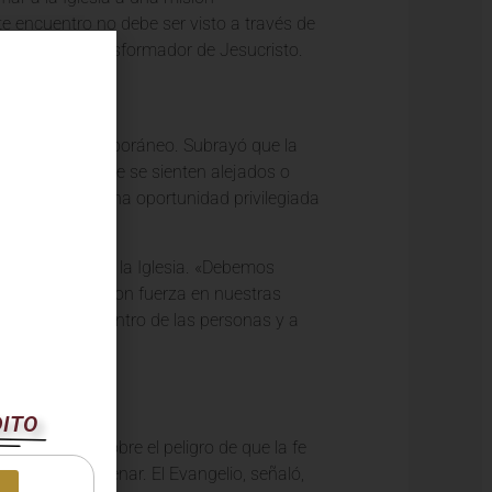
 encuentro no debe ser visto a través de
 el mensaje transformador de Jesucristo.
ca
el mundo contemporáneo. Subrayó que la
te a aquellos que se sienten alejados o
resenta como una oportunidad privilegiada
angelio
.
los miembros de la Iglesia. «Debemos
Cristo resuene con fuerza en nuestras
a salir al encuentro de las personas y a
DITO
ías. Advirtió sobre el peligro de que la fe
, pueden encadenar. El Evangelio, señaló,