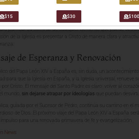
universal de salvación que trasciende cualquier sistema político 
ormación personal
, no a la adhesión a programas humanos.
$15
$30
$10
 invitó a los españoles a acoger este viaje como una ocasión pa
ara purificar su caminar de cualquier elemento que pueda obstacu
sión de la Iglesia es presentar a Cristo de manera clara y atracti
eranza.
aje de Esperanza y Renovación
ólico del Papa León XIV a España es, sin duda, un acontecimient
d para que la Iglesia en España, y la Iglesia universal, renueve
r Cristo. El mensaje del Santo Padre es claro: volver al corazón 
 el mundo,
sin dejarse atrapar por ideologías
que puedan desvirtu
ólica, guiada por el Sucesor de Pedro, continúa su camino en el 
rdioso de Dios. El próximo viaje del Papa León XIV a España ser
 impulso para una renovada primavera de fe y evangelización.
an News