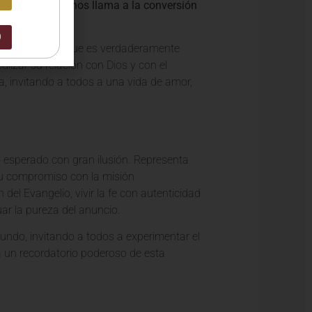
o social.
La fe nos llama a la conversión
0
ra discernir lo que es verdaderamente
lizar su relación con Dios y con el
va, invitando a todos a una vida de amor,
o esperado con gran ilusión. Representa
 su compromiso con la misión
del Evangelio, vivir la fe con autenticidad
ar la pureza del anuncio.
mundo, invitando a todos a experimentar el
á un recordatorio poderoso de esta