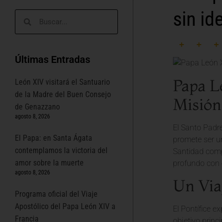
sin id
Últimas Entradas
Papa L
León XIV visitará el Santuario
de la Madre del Buen Consejo
Misión
de Genazzano
agosto 8, 2026
El Santo Padr
El Papa: en Santa Ágata
promete ser un
contemplamos la victoria del
Santidad compa
amor sobre la muerte
profundo con e
agosto 8, 2026
Un Viaj
Programa oficial del Viaje
Apostólico del Papa León XIV a
El Pontífice e
Francia
objetivo princi