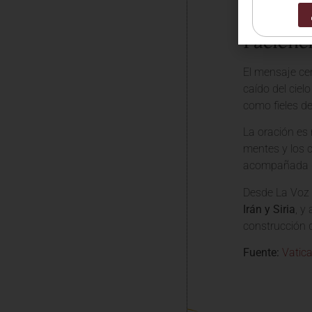
directamente.
Pacienc
El mensaje cen
caído del ciel
como fieles de
La oración es 
mentes y los c
acompañada de 
Desde La Voz 
Irán y Siria
, y
construcción 
Fuente:
Vatic