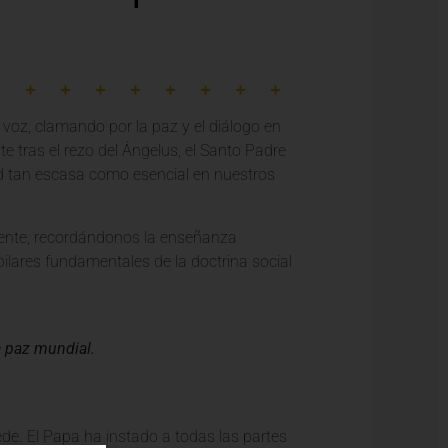
 voz, clamando por la paz y el diálogo en
e tras el rezo del Ángelus, el Santo Padre
ud tan escasa como esencial en nuestros
ente, recordándonos la enseñanza
 pilares fundamentales de la doctrina social
a paz mundial.
e. El Papa ha instado a todas las partes