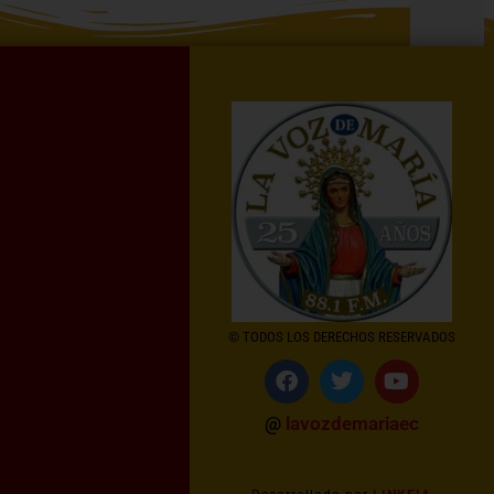
© TODOS LOS DERECHOS RESERVADOS
@
lavozdemariaec