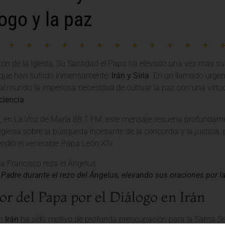
logo y la paz
ón de la Iglesia, Su Santidad el Papa ha elevado una vez más su
 que han sufrido inmensamente:
Irán y Siria
. En un llamado urgent
al mundo la imperiosa necesidad de cultivar la paz con una virt
ciencia
.
, en La Voz de María 88.1 FM, este mensaje resuena profundam
Iglesia sobre la búsqueda incesante de la concordia y la justicia,
endió el venerable Papa León XIV.
 Padre durante el rezo del Ángelus, elevando sus oraciones por l
r del Papa por el Diálogo en Irán
en
Irán
ha sido motivo de profunda preocupación para la Santa Sed