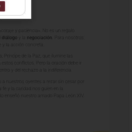
0
o
«coraje y paciencia». No es un regalo
l
diálogo
y la
negociación
. Para nosotros,
e y la acción concreta.
 Príncipe de la Paz, que ilumine las
estos conflictos. Pero la oración debe ir
ro y del rechazo a la indiferencia.
 a nuestros oyentes a rezar sin cesar por
 fe y la caridad nos guíen en la
 y lo enseñó nuestro amado Papa León XIV.