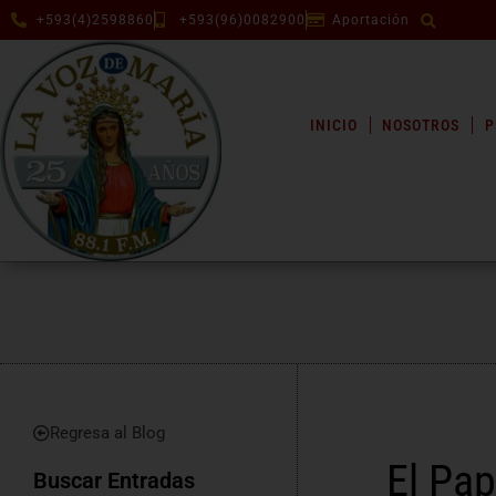
+593(4)2598860
+593(96)0082900
Aportación
INICIO
NOSOTROS
P
Regresa al Blog
El Pap
Buscar Entradas