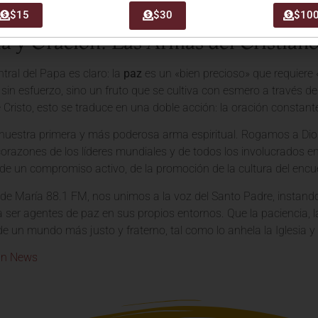
$15
$30
$10
ia y Oración: Las Armas del Cristian
tral del Papa es claro: la
paz
es un «bien precioso» que requiere 
o sin esfuerzo, sino un fruto que se cultiva con esmero a través de
 Cristo, esto se traduce en una doble acción: la oración constant
nuestra primera y más poderosa arma espiritual. Rogamos a Dios,
orazones de los líderes mundiales y de todos los involucrados en 
un compromiso activo, de la promoción de la cultura del encuent
de María 88.1 FM, nos unimos a la voz del Santo Padre, instando
 a ser agentes de paz en sus propios entornos. Que la paciencia, la
de un mundo más justo y fraterno, tal como lo anhela la Iglesia
an News