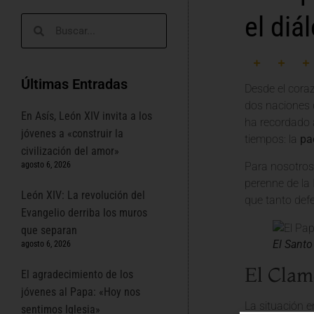
el diá
Últimas Entradas
Desde el coraz
dos naciones
En Asís, León XIV invita a los
ha recordado 
jóvenes a «construir la
tiempos: la
pa
civilización del amor»
Para nosotros
agosto 6, 2026
perenne de la 
León XIV: La revolución del
que tanto def
Evangelio derriba los muros
que separan
El Santo
agosto 6, 2026
El Clamo
El agradecimiento de los
jóvenes al Papa: «Hoy nos
La situación 
sentimos Iglesia»