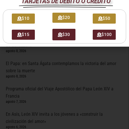
TARJETAS DE DÉBITO O CRÉDITO
agosto 9, 2026
El Papa: Detengan la espiral de violencia y den cabida a la
$20
$10
$50
diplomacia
agosto 9, 2026
$15
$30
$100
León XIV visitará el Santuario de la Madre del Buen Consejo
de Genazzano
agosto 8, 2026
El Papa: en Santa Ágata contemplamos la victoria del amor
sobre la muerte
agosto 8, 2026
Programa oficial del Viaje Apostólico del Papa León XIV a
Francia
agosto 7, 2026
En Asís, León XIV invita a los jóvenes a «construir la
civilización del amor»
agosto 6, 2026