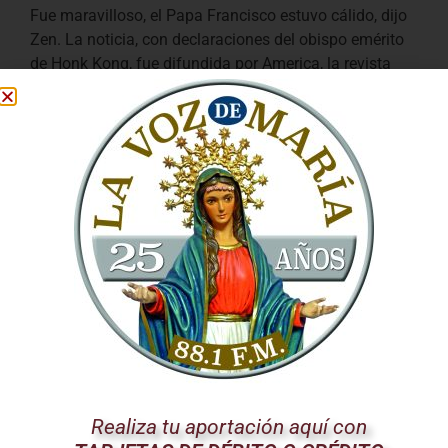
Fue maravilloso, el Papa Francisco estuvo cálido, dijo
Zen. La noticia, con declaraciones del obispo emérito
de Honk Kong, fue difundida por America, la revista
jesuita estadounidense.
Regresa al Blog
Buscar Entradas
Últimas Entradas
Realiza tu aportación aquí con
León XIV: Confiar en Dios, no desesperarnos en la oscuridad