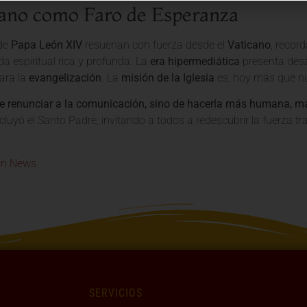
cano como Faro de Esperanza
 de
Papa León XIV
resuenan con fuerza desde el
Vaticano
, recor
ida espiritual rica y profunda. La
era hipermediática
presenta desa
ara la
evangelización
. La
misión de la Iglesia
es, hoy más que nu
de renunciar a la comunicación, sino de hacerla más humana, m
ncluyó el Santo Padre, invitando a todos a redescubrir la fuerza t
an News
SERVICIOS