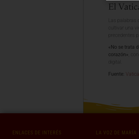
El Vati
Las palabras
cultivar una v
precedentes p
«No se trata 
corazón»
, co
digital.
Fuente:
Vatic
ENLACES DE INTERÉS
LA VOZ DE MARÍA