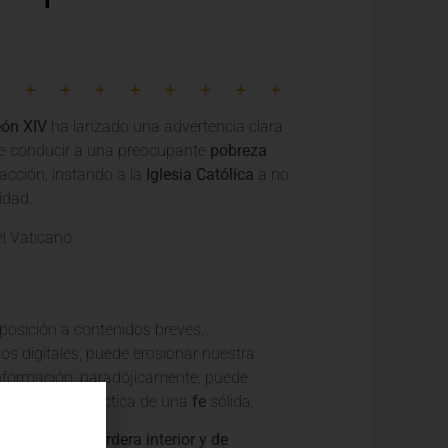
ón XIV
ha lanzado una advertencia clara
ede conducir a una preocupante
pobreza
acción, instando a la
Iglesia Católica
a no
idad.
xposición a contenidos breves,
os digitales, puede erosionar nuestra
información, paradójicamente, puede
dentales y la práctica de una
fe
sólida.
 de generar sordera interior y de