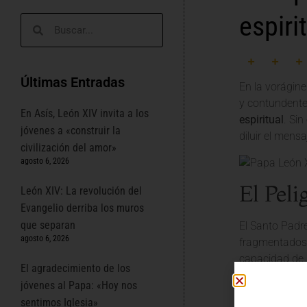
espiri
Últimas Entradas
En la vorágine
y contundente
En Asís, León XIV invita a los
espiritual
. Si
jóvenes a «construir la
diluir el mens
civilización del amor»
agosto 6, 2026
El Peli
León XIV: La revolución del
Evangelio derriba los muros
que separan
El Santo Padre
agosto 6, 2026
fragmentados y
capacidad de 
El agradecimiento de los
generar una
p
jóvenes al Papa: «Hoy nos
«Vivimos en u
sentimos Iglesia»