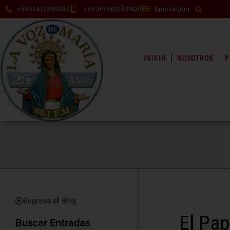
+593(4)2598860
+593(96)0082900
Aportación
INICIO
NOSOTROS
P
Regresa al Blog
El Pap
Buscar Entradas