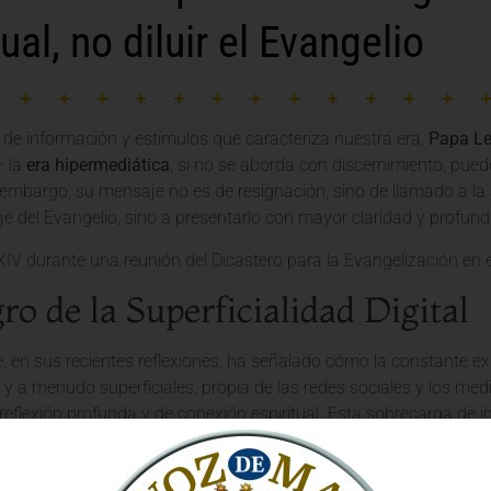
tual, no diluir el Evangelio
 de información y estímulos que caracteriza nuestra era,
Papa Le
: la
era hipermediática
, si no se aborda con discernimiento, pu
n embargo, su mensaje no es de resignación, sino de llamado a la 
aje del Evangelio, sino a presentarlo con mayor claridad y profund
gro de la Superficialidad Digital
, en sus recientes reflexiones, ha señalado cómo la constante e
 a menudo superficiales, propia de las redes sociales y los medi
reflexión profunda y de conexión espiritual. Esta sobrecarga de 
obreza espiritual
al dificultar la asimilación de verdades trascen
na época de hipercomunicación que, sin embargo, corre el riesgo