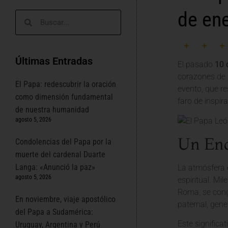
de en
Últimas Entradas
El pasado
10 
corazones de 
El Papa: redescubrir la oración
evento, que re
como dimensión fundamental
faro de inspir
de nuestra humanidad
agosto 5, 2026
Un Enc
Condolencias del Papa por la
muerte del cardenal Duarte
Langa: «Anunció la paz»
La atmósfera e
agosto 5, 2026
espiritual. Mil
Roma, se cong
En noviembre, viaje apostólico
paternal, gene
del Papa a Sudamérica:
Este significa
Uruguay, Argentina y Perú