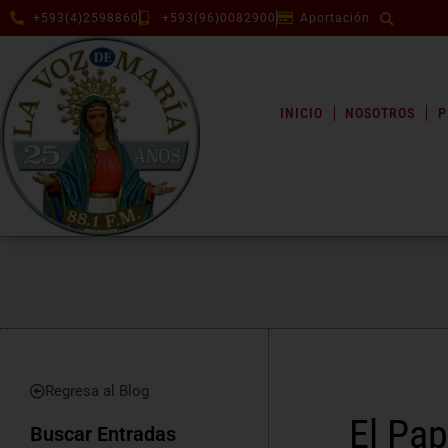
+593(4)2598860
+593(96)0082900
Aportación
INICIO
NOSOTROS
P
Regresa al Blog
El Pap
Buscar Entradas