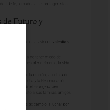
nidad de fe, llamados a ser protagonistas
s de Futuro y
uventud
, instándolos a vivir con
valentía
y
s en sus vidas, a no tener miedo de
su llamado, ya sea al matrimonio, la vida
sto a través de la oración, la lectura de
lmente la Eucaristía y la Reconciliación.
gías para difundir el Evangelio, pero
la alegría de Cristo a sus familias, amigos
os a ser agentes de cambio, a luchar por