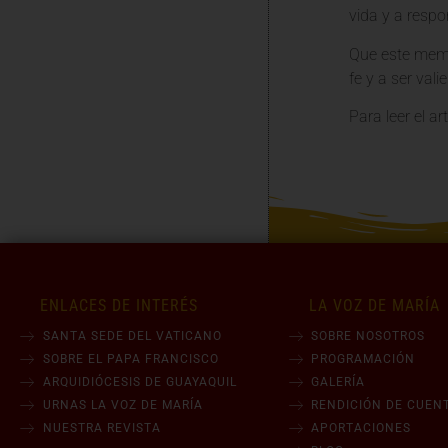
vida y a respo
Que este memo
fe y a ser val
Para leer el a
ENLACES DE INTERÉS
LA VOZ DE MARÍA
SANTA SEDE DEL VATICANO
SOBRE NOSOTROS
SOBRE EL PAPA FRANCISCO
PROGRAMACIÓN
ARQUIDIÓCESIS DE GUAYAQUIL
GALERÍA
URNAS LA VOZ DE MARÍA
RENDICIÓN DE CUEN
NUESTRA REVISTA
APORTACIONES