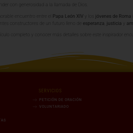
nder con generosidad a la llamada de Dios.
rable encuentro entre el
Papa León XIV
y los
jóvenes de Roma
ientes constructores de un futuro lleno de
esperanza
,
justicia
y
am
rtículo completo y conocer más detalles sobre este inspirador encu
SERVICIOS
PETICIÓN DE ORACIÓN
VOLUNTARIADO
TAS