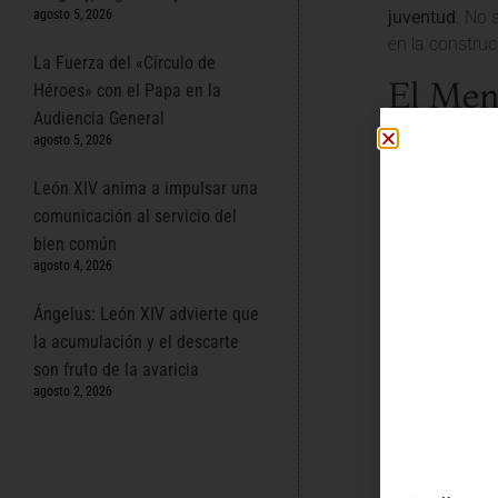
agosto 5, 2026
juventud
. No 
en la construc
La Fuerza del «Círculo de
El Men
Héroes» con el Papa en la
Audiencia General
Espera
agosto 5, 2026
León XIV anima a impulsar una
En su discurso
autenticidad
s
comunicación al servicio del
bien común
Discern
agosto 4, 2026
pregunta
consagra
Ángelus: León XIV advierte que
Cultivar 
la acumulación y el descarte
la Sagra
son fruto de la avaricia
Ser Misi
agosto 2, 2026
también 
y comun
Comprom