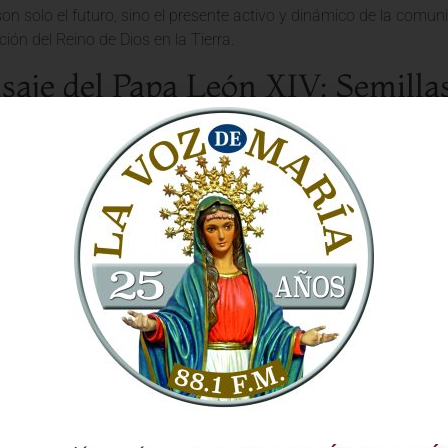
son solo el futuro, sino el presente activo y dinámico de la comu
ción del Reino de Dios en la Tierra.
saje del Papa León XIV: Semilla
nza
, el
Papa León XIV
dirigió un mensaje claro y conmovedor a la
j
u fe. El
Santo Padre
enfatizó la necesidad de:
imiento Vocacional:
Animó a los jóvenes a escuchar la voz de Dio
r «¿Qué quieres de mí, Señor?» y a responder con generosidad a 
da, el sacerdocio o cualquier otra forma de servicio.
la Fe:
Subrayó la importancia de una relación personal con Jesucri
da Escritura y la participación activa en los sacramentos, especia
oneros Digitales y Reales:
Los invitó a utilizar las nuevas tecnolo
a ser testigos vivos de la fe en sus entornos cotidianos, llevando 
idades.
iso Social:
Recordó que la fe sin obras está muerta, animándol