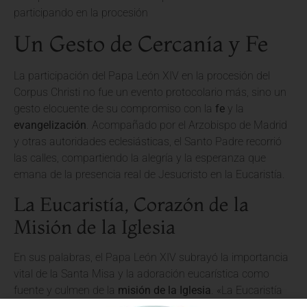
Un Gesto de Cercanía y Fe
La participación del Papa León XIV en la procesión del
Corpus Christi no fue un evento protocolario más, sino un
gesto elocuente de su compromiso con la
fe
y la
evangelización
. Acompañado por el Arzobispo de Madrid
y otras autoridades eclesiásticas, el Santo Padre recorrió
las calles, compartiendo la alegría y la esperanza que
emana de la presencia real de Jesucristo en la Eucaristía.
La Eucaristía, Corazón de la
Misión de la Iglesia
En sus palabras, el Papa León XIV subrayó la importancia
vital de la Santa Misa y la adoración eucarística como
fuente y culmen de la
misión de la Iglesia
. «La Eucaristía
es el corazón palpitante de nuestra fe, el manantial