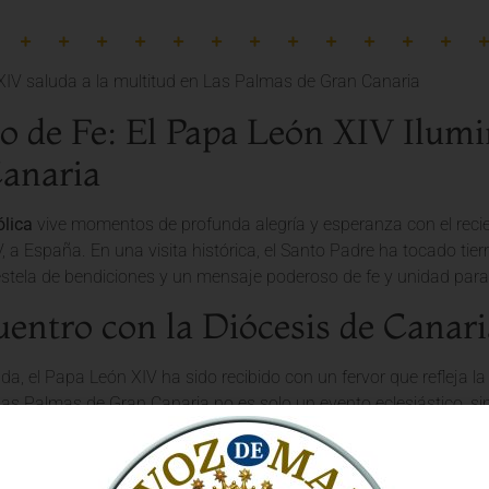
o de Fe: El Papa León XIV Ilum
anaria
ólica
vive momentos de profunda alegría y esperanza con el recien
 a España. En una visita histórica, el Santo Padre ha tocado tie
stela de bendiciones y un mensaje poderoso de fe y unidad para 
uentro con la Diócesis de Canari
da, el Papa León XIV ha sido recibido con un fervor que refleja la
Las Palmas de Gran Canaria no es solo un evento eclesiástico, s
n el corazón de cada persona. El Vicario de Cristo ha comparti
 los representantes de la Diócesis de Canarias, fortaleciendo los