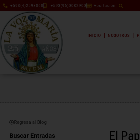
+593(4)2598860
+593(96)0082900
Aportación
INICIO
NOSOTROS
P
Regresa al Blog
El Pa
Buscar Entradas