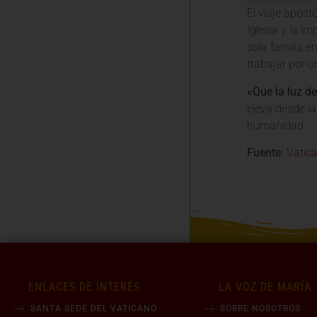
El viaje apost
Iglesia y la 
sola familia 
trabajar por u
«Que la luz d
eleva desde l
humanidad.
Fuente:
Vatic
ENLACES DE INTERÉS
LA VOZ DE MARÍA
SANTA SEDE DEL VATICANO
SOBRE NOSOTROS