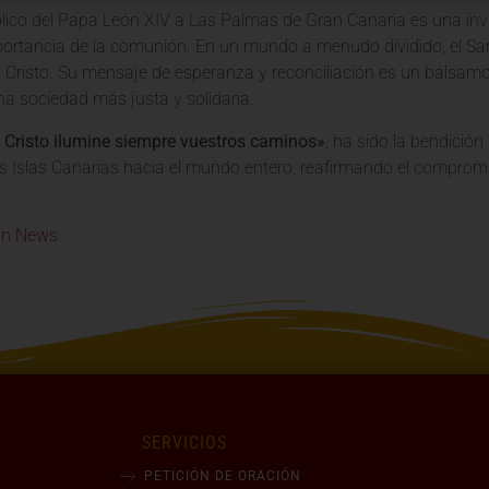
ólico del Papa León XIV a Las Palmas de Gran Canaria es una invit
importancia de la comunión. En un mundo a menudo dividido, el 
en Cristo. Su mensaje de esperanza y reconciliación es un bálsam
na sociedad más justa y solidaria.
e Cristo ilumine siempre vuestros caminos»
, ha sido la bendición
as Islas Canarias hacia el mundo entero, reafirmando el comprom
an News
SERVICIOS
PETICIÓN DE ORACIÓN