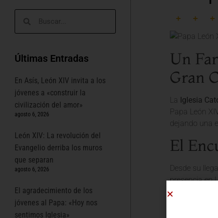
Un Far
Últimas Entradas
Gran C
En Asís, León XIV invita a los
jóvenes a «construir la
La
Iglesia Cat
civilización del amor»
Papa León XIV,
agosto 6, 2026
dejando una e
León XIV: La revolución del
El Enc
Evangelio derriba los muros
que separan
Desde su llega
agosto 6, 2026
presencia en 
El agradecimiento de los
que resuena e
jóvenes al Papa: «Hoy nos
dialogando con
sentimos Iglesia»