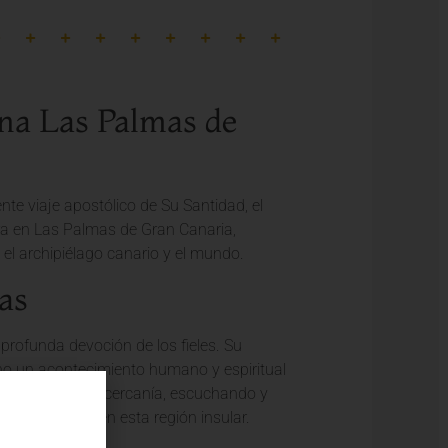
ina Las Palmas de
te viaje apostólico de Su Santidad, el
rra en Las Palmas de Gran Canaria,
el archipiélago canario y el mundo.
as
 profunda devoción de los fieles. Su
ino un acontecimiento humano y espiritual
do momentos de cercanía, escuchando y
 lazos de la
fe
en esta región insular.