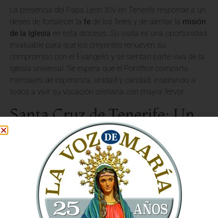
La presencia del Papa León XIV en Tenerife responde a un
deseo de fortalecer la
fe
de los fieles y de alentar la
misión
de la Iglesia
en esta diócesis. Su visita es una oportunidad
invaluable para que los creyentes renueven su
compromiso con el Evangelio y se sientan parte viva de la
Iglesia universal. Se espera que el Pontífice comparta
mensajes de esperanza, unidad y caridad, inspirando a
todos a vivir su vocación cristiana con mayor fervor.
Santa Cruz de Tenerife: Un
Corazón Abierto a la Iglesia
Universal
La elección de Santa Cruz de Tenerife como destino del
Papa León XIV subraya la importancia de las
comunidades insulares en el panorama católico. La
diócesis se prepara para acoger al Santo Padre con gran