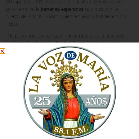
El Papa León XIV reconoció la dificultad de este camino,
pero también la
inmensa esperanza
que reside en la
fuerza del Espíritu Santo, quien renueva y fortalece a los
fieles.
“No podemos permanecer indiferentes ante la creciente
indiferencia religiosa”, afirmó el Santo Padre, haciendo
hincapié en la necesidad de una
respuesta audaz y
caritativa
. La Renovación Carismática, con su énfasis en
la experiencia personal del Espíritu, tiene un papel crucial
que desempeñar en este esfuerzo.
El Espíritu Santo como
Motor de la Misión
El Papa León XIV recordó a los miembros de la
Renovación Carismática que su carisma es un don del
Espíritu Santo destinado a
edificar la Iglesia y a anunciar
el Reino de Dios
. Les animó a ser “sembradores de