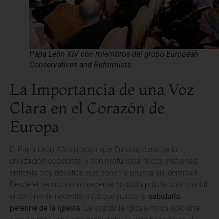
Papa León XIV con miembros del grupo European
Conservatives and Reformists
La Importancia de una Voz
Clara en el Corazón de
Europa
El Papa León XIV subraya que Europa, cuna de la
civilización occidental y con profundas raíces cristianas,
enfrenta hoy desafíos que ponen a prueba su identidad.
Desde el secularismo creciente hasta la polarización social,
el continente necesita más que nunca la
sabiduría
perenne de la Iglesia
. La voz de la Iglesia no es solo una