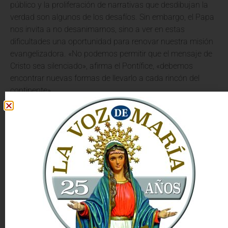
público y la proliferación de narrativas que desdibujan la
verdad son algunos de los desafíos. Sin embargo, el Papa
nos invita a no desanimarnos, sino a ver en estas
dificultades una oportunidad para renovar nuestra misión
evangelizadora. «No podemos permitir que el mensaje de
Cristo sea silenciado», afirma el Pontífice, «debemos
encontrar nuevas formas de llevarlo a cada rincón del
continente».
La misión de la Iglesia en Europa, según el Papa, es triple:
testimonio, diálogo y servicio
. Testimonio de una vida
coherente con el Evangelio; diálogo con la cultura
contemporánea, buscando puentes de entendimiento; y
servicio a los más vulnerables, mostrando el rostro
misericordioso de Cristo. Estos pilares son fundamentales
para que la voz de la Iglesia no solo se escuche, sino que
también sea creíble y transformadora.
Estrategias para una