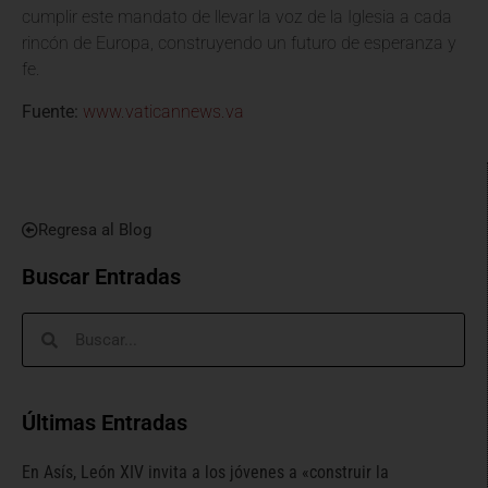
cumplir este mandato de llevar la voz de la Iglesia a cada
rincón de Europa, construyendo un futuro de esperanza y
fe.
Fuente:
www.vaticannews.va
Regresa al Blog
Buscar Entradas
Últimas Entradas
En Asís, León XIV invita a los jóvenes a «construir la