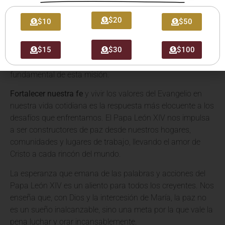
El mensaje del Papa León XIV nos recuerda que la misión
de la Iglesia no se detiene ante las adversidades. Al
$20
$10
$50
contrario, es en los momentos de mayor necesidad
cuando nuestra fe debe brillar con más intensidad. La
$15
$30
$100
oración por la paz, guiada por el ejemplo del Santo Padre y
la intercesión de la Santísima Virgen, es un pilar
fundamental de esta misión.
Fortalecer nuestra fe
y vivir los valores del Evangelio en
nuestra vida cotidiana es la respuesta más elocuente a los
desafíos que enfrentamos. El Papa León XIV nos impulsa
a ser constructores de paz desde nuestros hogares,
comunidades y lugares de trabajo, llevando el amor de
Cristo a cada rincón del mundo.
La esperanza que emana de las palabras y acciones del
Papa León XIV es un aliento para todos los creyentes. Nos
enseña que, con Dios y la intercesión de María, la paz no
es un sueño inalcanzable, sino una meta por la que vale la
pena luchar y orar incansablemente.