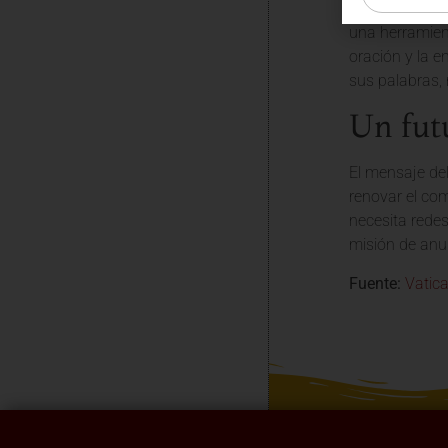
“Sois llamados
una herramient
oración y la e
sus palabras, 
Un futu
El mensaje del
renovar el com
necesita redes
misión de anun
Fuente:
Vatic