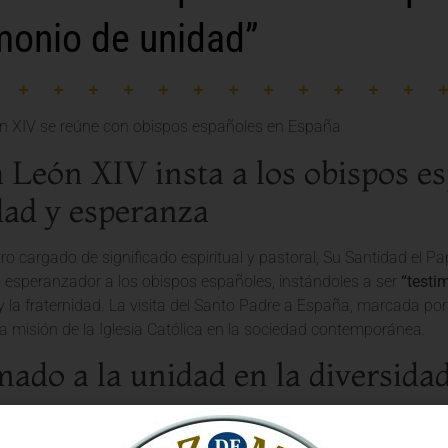
monio de unidad”
 León XIV insta a los obispos es
dad y esperanza
o cargado de significado espiritual y pastoral, Su Santidad el P
 esperanzador a los obispos españoles, instándoles a ser
“testi
y la fraternidad. La visita del Santo Padre a España, marcada po
la misión de la Iglesia Católica en la sociedad contemporánea.
ado a la unidad en la diversida
ice, con la sabiduría y la cercanía que le caracterizan, ha record
 la unidad dentro de la Iglesia. En un contexto global a menudo