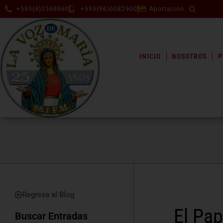
+593(4)2598860
+593(96)0082900
Aportación
INICIO
NOSOTROS
P
Regresa al Blog
El Pap
Buscar Entradas