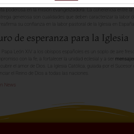
 a ser testimonio de unidad”, repitió el Papa León XIV, haciendo 
a poderosa en la misión evangelizadora. La coherencia entre la pr
ntrega generosa son cualidades que deben caracterizar la labor d
reafirma su confianza en la labor pastoral de la Iglesia en España
ro de esperanza para la Iglesia
 Papa León XIV a los obispos españoles es un soplo de aire fresc
promiso con la fe, a fortalecer la unidad eclesial y a ser
mensajer
cubrir el amor de Dios. La Iglesia Católica, guiada por el Suceso
ciar el Reino de Dios a todas las naciones.
an News