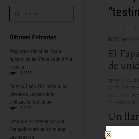
“testi
Últimas Entradas
El Papa
Programa oficial del Viaje
Apostólico del Papa León XIV a
de uni
Francia
agosto 7, 2026
En un encuentr
En Asís, León XIV invita a los
contundente y
jóvenes a «construir la
la coherencia 
civilización del amor»
relevancia de 
agosto 6, 2026
Un llam
León XIV: La revolución del
Evangelio derriba los muros
El Sumo Pontíf
que separan
fundamental de