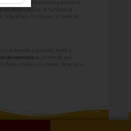
hincapié en que el testimonio personal es
edicación y la vida, la humildad, la
e cada obispo. El Vaticano, a través de
.
o y un llamado a la acción. Invita a
os de esperanza
en un mundo que
r de Pedro, continúa su camino, firme en su