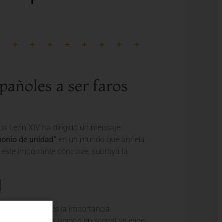
pañoles a ser faros
apa León XIV ha dirigido un mensaje
monio de unidad”
en un mundo que anhela
r este importante cónclave, subraya la
d
ado a los pastores la importancia
 fragmentado, la unidad episcopal se erige