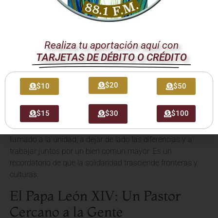
Un Mensaje de
Evangelización y Unidad
Realiza tu aportación aquí con
Esta visita representa también una oportunidad para la
TARJETAS DE DÉBITO O CRÉDITO
evangelización
, no solo a través de palabras, sino de
acciones concretas que reflejan el amor de Dios. El Papa
$20
León XIV busca inspirar a la comunidad internacional a
$10
$50
redoblar esfuerzos y a no desfallecer en la búsqueda de un
mundo donde nadie pase hambre.
$15
$30
$100
La presencia del Sumo Pontífice en la sede del PMA es un
llamado a la unidad, a dejar de lado las diferencias y a
trabajar juntos por un bien común mayor. Es un
recordatorio de que la solidaridad trasciende fronteras y
culturas.
El Papa León XIV: Un Pastor
Cercano a la Gente