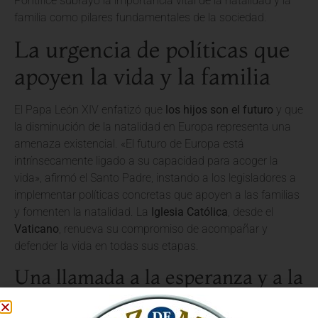
Pontífice subrayó la importancia vital de la natalidad y la
familia como pilares fundamentales de la sociedad.
La urgencia de políticas que
apoyen la vida y la familia
El Papa León XIV enfatizó que
los hijos son el futuro
y que
la disminución de la natalidad en Europa representa una
amenaza existencial. «El futuro de Europa está
intrínsecamente ligado a su capacidad para acoger la
vida», afirmó el Santo Padre, instando a los legisladores a
implementar políticas concretas que apoyen a las familias
y fomenten la natalidad. La
Iglesia Católica
, desde el
Vaticano
, renueva su compromiso de acompañar y
defender la vida en todas sus etapas.
Una llamada a la esperanza y a la
acción pastoral