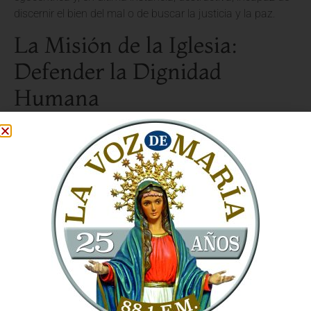
discernir el bien del mal o de buscar la justicia y la paz.
La Misión de la Iglesia:
Defender la Dignidad
Humana
La misión de la Iglesia Católica, bajo el magisterio de Papa
León XIV, se reafirma en la defensa de la dignidad de cada
persona, creada a imagen y semejanza de Dios. Esta
defensa implica necesariamente un rechazo a cualquier
sistema que instrumentalice al ser humano, ya sea por
motivos económicos, políticos o ideológicos. La
evangelización, en este sentido, no es solo la transmisión
de un mensaje, sino la
promoción de una visión integral
del hombre
, donde la razón y la fe caminan de la mano.
El Papa insta a los fieles a cultivar una fe viva que informe
y guíe su actuar en el mundo. Esto significa cuestionar las