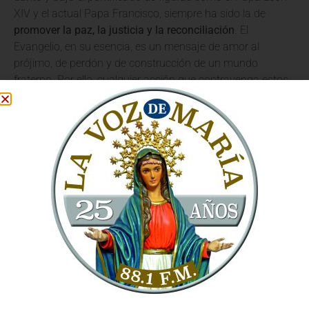
XIV y el actual Papa Francisco, siempre ha sido la de
promover la paz, la justicia y la reconciliación
. El
Evangelio, en su esencia, es un mensaje de amor al
prójimo, de perdón y de construcción de un mundo
fraterno. Por ello, cualquier acción que contravenga estos
principios, y que además invoque el nombre de Dios, es
una contradicción flagrante.
La Guerra: Un Abominio que
Deshonra a Dios
El Sumo Pontífice ha sido enfático al señalar que la guerra
es un
abominio que deshonra el nombre de Dios
. No hay
justificación posible, desde la perspectiva de la fe, para la
violencia organizada que causa sufrimiento y muerte. La
Iglesia, a través de su doctrina social y sus enseñanzas,
siempre ha abogado por la resolución pacífica de los
conflictos y por la dignidad intrínseca de cada ser humano,