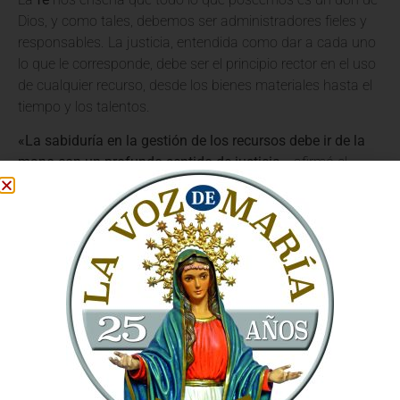
Dios, y como tales, debemos ser administradores fieles y
responsables. La justicia, entendida como dar a cada uno
lo que le corresponde, debe ser el principio rector en el uso
de cualquier recurso, desde los bienes materiales hasta el
tiempo y los talentos.
«La sabiduría en la gestión de los recursos debe ir de la
mano con un profundo sentido de justicia»
, afirmó el
Santo Padre, recordando que la verdadera prosperidad no
se mide solo por la acumulación, sino por la capacidad de
garantizar el bienestar de todos, especialmente de los más
necesitados.
La Fundación Edith Wagner
Haberland: Un ejemplo de servicio
La audiencia con la Fundación Edith Wagner Haberland
sirvió para destacar el papel de las organizaciones que,
inspiradas por valores cristianos, trabajan para el