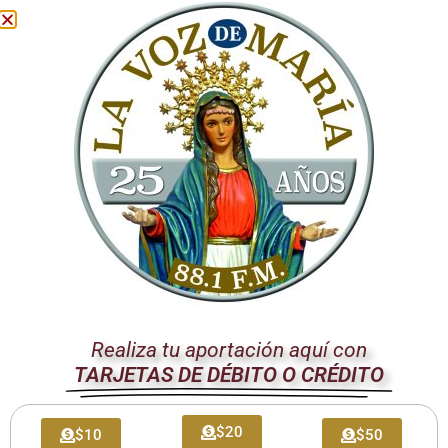
lejanas.
El Santo Padre, con su habitual cercanía y sabiduría
pastoral, ha escuchado de primera mano las inquietudes y
esperanzas de una líder que ha dedicado su vida a la
defensa de los
derechos humanos
y la búsqueda de un
futuro de
libertad
para su país. La Iglesia, en su misión
evangelizadora, siempre ha sido voz de los que no tienen
voz, y este encuentro es una clara manifestación de ese
principio fundamental.
El Compromiso de la Iglesia
con la Paz y el Diálogo
La postura de la
Iglesia Católica
ha sido siempre clara: la
Realiza tu aportación aquí con
solución a los conflictos debe encontrarse a través del
TARJETAS DE DÉBITO O CRÉDITO
diálogo
, el respeto mutuo y la búsqueda incansable de la
paz
. En este sentido, el encuentro del Papa con la señora
$20
$10
$50
Machado refuerza el mensaje de que la diplomacia