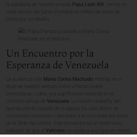
la sabiduría de nuestro amado
Papa León XIV
, vemos en
cada acción del Sumo Pontífice un reflejo del amor de
Cristo por su rebaño.
Un Encuentro por la
Esperanza de Venezuela
La audiencia con
María Corina Machado
, referida en el
título de nuestro artículo como «Premio Nobel
venezolana», cobra una significación especial en el
contexto actual de
Venezuela
. La nación caribeña, tan
querida por el corazón de la Iglesia, ha sido objeto de
constantes oraciones y llamados a la concordia por parte
de la Sede Apostólica. Este encuentro es un testimonio
palpable de que el
Vaticano
no olvida a sus hijos en tierras