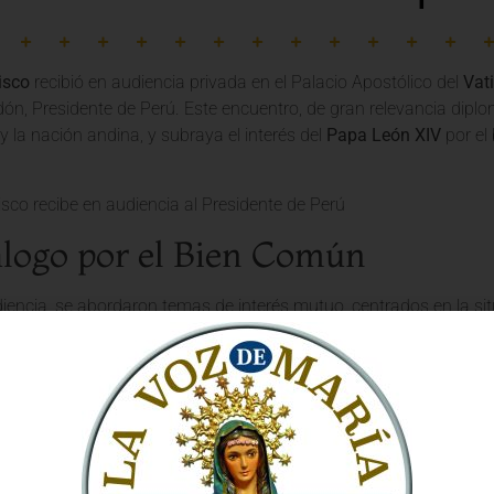
isco
recibió en audiencia privada en el Palacio Apostólico del
Vat
ón, Presidente de Perú. Este encuentro, de gran relevancia diplomá
y la nación andina, y subraya el interés del
Papa León XIV
por el
logo por el Bien Común
iencia, se abordaron temas de interés mutuo, centrados en la sit
 Padre y el mandatario peruano compartieron reflexiones sobre los
l desarrollo integral y la justicia social. La
Iglesia Católica
, sie
umanidad, busca ser un agente de diálogo y reconciliación.
omo Fundamento de la Sociedad
irvió para reiterar la importancia de los valores cristianos en la