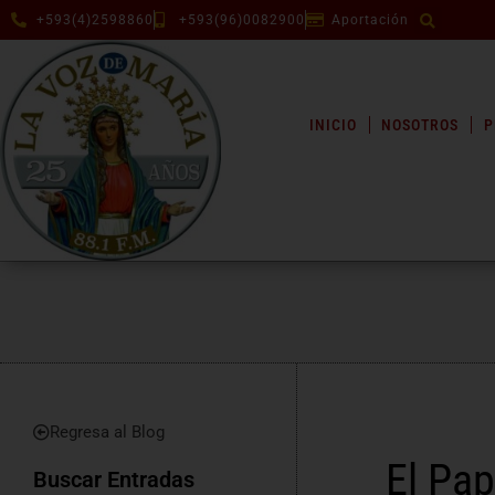
+593(4)2598860
+593(96)0082900
Aportación
INICIO
NOSOTROS
P
Regresa al Blog
El Pap
Buscar Entradas