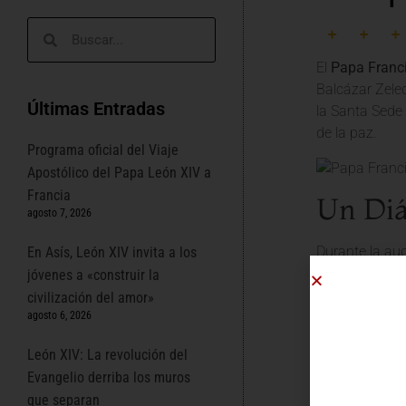
El
Papa Franc
Balcázar Zeled
Últimas Entradas
la Santa Sede 
de la paz.
Programa oficial del Viaje
Apostólico del Papa León XIV a
Francia
Un Diá
agosto 7, 2026
Durante la aud
En Asís, León XIV invita a los
Perú. El Santo
jóvenes a «construir la
para promover e
civilización del amor»
y de toda la h
agosto 6, 2026
La Fe c
León XIV: La revolución del
Evangelio derriba los muros
El encuentro s
que separan