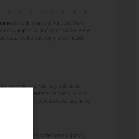
icano
al excelentísimo señor José María
tica y espiritual, reafirma los lazos entre
 bienestar de los pueblos y la promoción
uación social, económica y política de
 desafíos que enfrenta el país y las vías
mpre atenta a las necesidades de sus fieles
 construcción de una sociedad más justa y