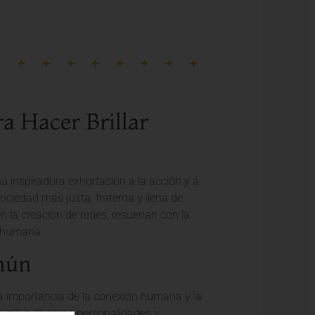
a Hacer Brillar
 inspiradora exhortación a la acción y a
sociedad más justa, fraterna y llena de
 la creación de redes, resuenan con la
d humana.
omún
 la importancia de la conexión humana y la
eunió a diversas personalidades y