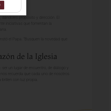
0
s
, dándoles propósito y dirección. El
nte iniciativas que fomentan la
mana.
 instó el Papa. “Busquen la novedad que
zón de la Iglesia
: ser un lugar de encuentro, de diálogo y
”, nos recuerda que cada uno de nosotros
 brillen con luz propia.