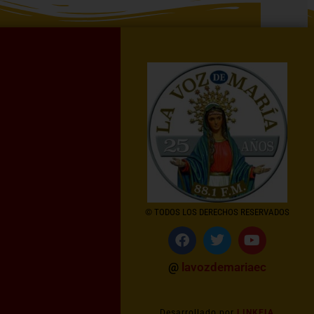
© TODOS LOS DERECHOS RESERVADOS
@
lavozdemariaec
Desarrollado por
LINKEIA