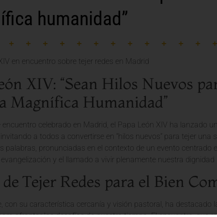
ífica humanidad”
eón XIV: “Sean Hilos Nuevos par
a Magnífica Humanidad”
e encuentro celebrado en Madrid, el Papa León XIV ha lanzado una
 invitando a todos a convertirse en “hilos nuevos” para tejer una 
s palabras, pronunciadas en el contexto de un evento centrado en
 evangelización y el llamado a vivir plenamente nuestra dignida
e de Tejer Redes para el Bien C
, con su característica cercanía y visión pastoral, ha destacado
ara afrontar los desafíos de nuestro tiempo. El encuentro, que r