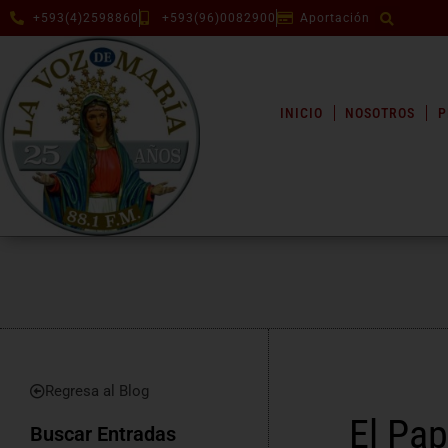
+593(4)2598860
+593(96)0082900
Aportación
INICIO
NOSOTROS
P
Regresa al Blog
El Pap
Buscar Entradas