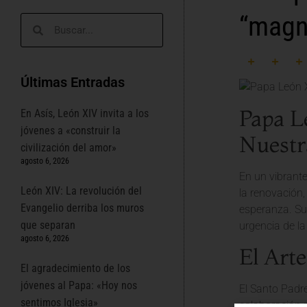
“magn
Últimas Entradas
Papa L
En Asís, León XIV invita a los
jóvenes a «construir la
Nuestr
civilización del amor»
agosto 6, 2026
En un vibrant
León XIV: La revolución del
la renovación,
Evangelio derriba los muros
esperanza. Su
que separan
urgencia de la
agosto 6, 2026
El Art
El agradecimiento de los
jóvenes al Papa: «Hoy nos
El Santo Padre
sentimos Iglesia»
colaboración p