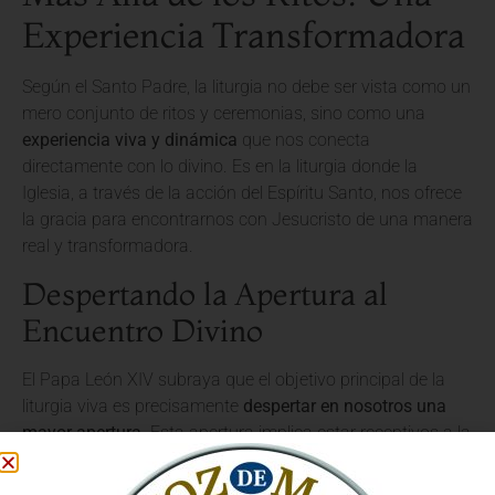
Experiencia Transformadora
Según el Santo Padre, la liturgia no debe ser vista como un
mero conjunto de ritos y ceremonias, sino como una
experiencia viva y dinámica
que nos conecta
directamente con lo divino. Es en la liturgia donde la
Iglesia, a través de la acción del Espíritu Santo, nos ofrece
la gracia para encontrarnos con Jesucristo de una manera
real y transformadora.
Despertando la Apertura al
Encuentro Divino
El Papa León XIV subraya que el objetivo principal de la
liturgia viva es precisamente
despertar en nosotros una
mayor apertura
. Esta apertura implica estar receptivos a la
voz de Dios, a su amor y a su llamada a la santidad. La
liturgia nos prepara para este encuentro, nos nutre y nos