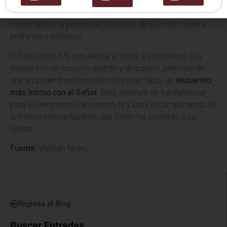
liturgia viva, por lo tanto, es aquella que permite a los fieles
experimentar la presencia salvadora de Dios de manera
profunda y personal.
El Papa León XIV nos anima a todos a acercarnos a la
liturgia con un corazón abierto y dispuesto, permitiendo
que su poder transformador nos guíe hacia un
encuentro
más íntimo con el Señor
. Esta apertura es fundamental
para el crecimiento de nuestra fe y para el cumplimiento de
la misión evangelizadora que Cristo ha confiado a su
Iglesia.
Fuente:
Vatican News
Regresa al Blog
Buscar Entradas