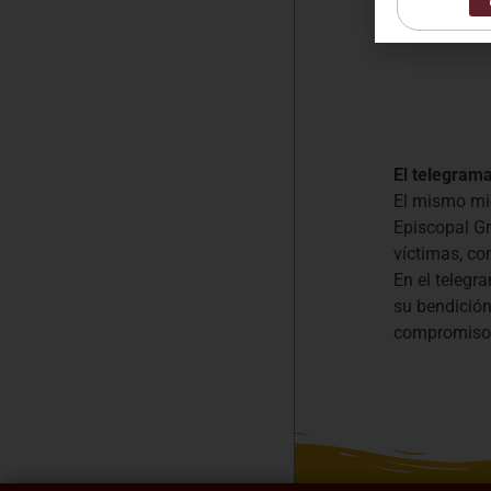
El telegram
El mismo mié
Episcopal Gr
víctimas, co
En el telegr
su bendición
compromiso 