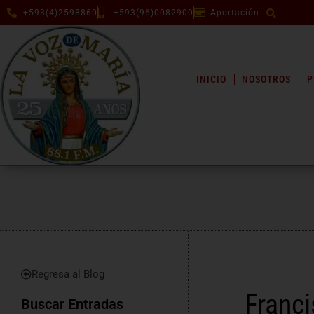
+593(4)2598860
+593(96)0082900
Aportación
INICIO
NOSOTROS
P
Regresa al Blog
Franci
Buscar Entradas