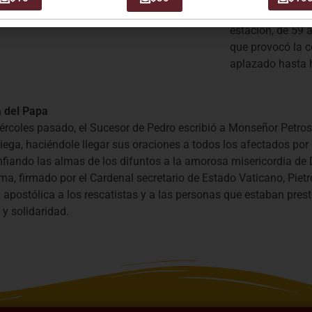
lugar de la trage
estación, de 59 
que provocó la c
aplazado hasta 
a del Papa
rcoles pasado, el Sucesor de Pedro escribió a Monseñor Petros 
iega, haciéndole llegar sus oraciones a todos los afectados por l
nfiando las almas de los difuntos a la amorosa misericordia de
ama, firmado por el Cardenal secretario de Estado Vaticano, Piet
 apostólica a los rescatistas y a las personas que estaban pres
y solidaridad.