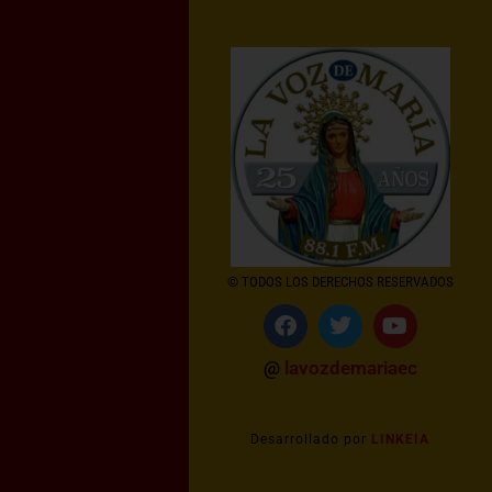
© TODOS LOS DERECHOS RESERVADOS
@
lavozdemariaec
Desarrollado por
LINKEIA