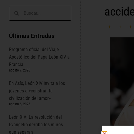
accide
Últimas Entradas
Programa oficial del Viaje
Apostólico del Papa León XIV a
Francia
agosto 7, 2026
En Asís, León XIV invita a los
jóvenes a «construir la
civilización del amor»
agosto 6, 2026
León XIV: La revolución del
Evangelio derriba los muros
que separan