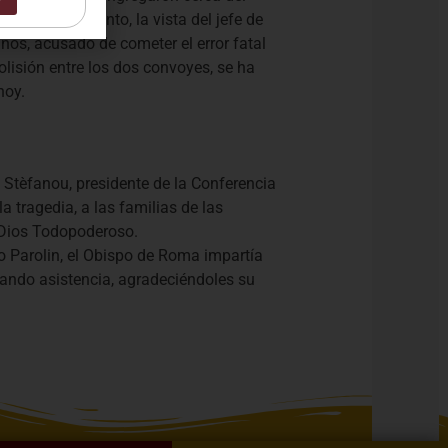
dia. Mientras tanto, la vista del jefe de
años, acusado de cometer el error fatal
olisión entre los dos convoyes, se ha
hoy.
Stèfanou, presidente de la Conferencia
a tragedia, a las familias de las
 Dios Todopoderoso.
ro Parolin, el Obispo de Roma impartía
tando asistencia, agradeciéndoles su