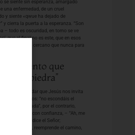
o se siente sin esperanza, amargado
de una enfermedad, de un cruel
ido y siente «qwue ha dejado de
 y cierra la puerta a la esperanza. “Son
a – todo es oscuridad, en torno se ve
í, que el final no es este, que en esos
Él se hace más cercano que nunca para
sufrimiento que
itad la piedra”
estimula a recordar que Jesús nos invita
imientos negativos: “no escondáis el
solitaria, cerrada”, por el contrario,
nedlo ante Jesús con confianza, – “Ah, me
escandalizaré, dice el Señor;
uera!
¡Levántate, reemprende el camino,