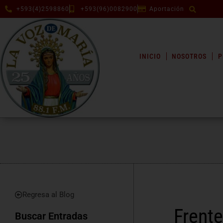
+593(4)2598860
+593(96)0082900
Aportación
INICIO
NOSOTROS
P
Regresa al Blog
Frente
Buscar Entradas