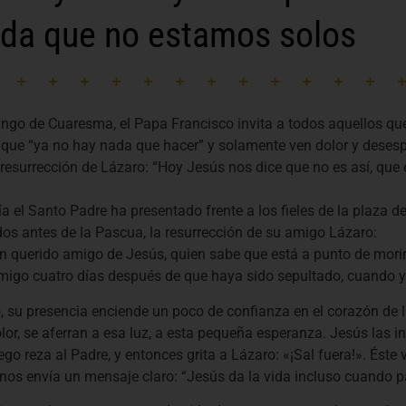
rda que no estamos solos
ngo de Cuaresma, el Papa Francisco invita a todos aquellos q
que “ya no hay nada que hacer” y solamente ven dolor y desespe
a resurrección de Lázaro: “Hoy Jesús nos dice que no es así, q
a el Santo Padre ha presentado frente a los fieles de la plaza d
os antes de la Pascua, la resurrección de su amigo Lázaro:
n querido amigo de Jesús, quien sabe que está a punto de morir;
migo cuatro días después de que haya sido sepultado, cuando y
 su presencia enciende un poco de confianza en el corazón de l
or, se aferran a esa luz, a esta pequeña esperanza. Jesús las inv
go reza al Padre, y entonces grita a Lázaro: «¡Sal fuera!». Éste v
 nos envía un mensaje claro: “Jesús da la vida incluso cuando 