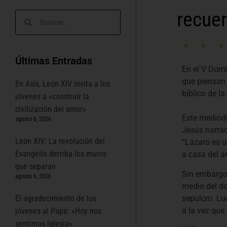
recue
Últimas Entradas
En el V Domi
que piensan 
En Asís, León XIV invita a los
bíblico de l
jóvenes a «construir la
civilización del amor»
Este mediodí
agosto 6, 2026
Jesús narrad
León XIV: La revolución del
“Lázaro es u
Evangelio derriba los muros
a casa del a
que separan
Sin embargo,
agosto 6, 2026
medio del dol
sepulcro. Lue
El agradecimiento de los
a la vez que
jóvenes al Papa: «Hoy nos
sentimos Iglesia»