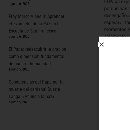
El Papa expl
agosto 6, 2026
porque han 
desengaño, d
Fray Marco Vianelli: Aprender
esperar». Ta
el Evangelio de la Paz en la
momentos en 
Escuela de San Francisco
solamente do
agosto 6, 2026
momentos no
El Papa: redescubrir la oración
darnos de nu
como dimensión fundamental
Cuando
de nuestra humanidad
agosto 5, 2026
parece
Condolencias del Papa por la
Desde el bal
muerte del cardenal Duarte
a no dejar d
Langa: «Anunció la paz»
dolor, los er
agosto 5, 2026
pide el Papa
da verguenza
échamelo sin
reencuentra 