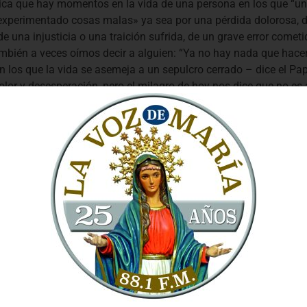
ica que hay momentos en la vida de una persona en los que “un
experimentado cosas malas» ya sea
por una pérdida dolorosa, 
e una injusticia o una traición sufrida, de un grave error comet
mbién a veces oímos decir a alguien: “Ya no hay nada que hacer”
los que la vida se asemeja a un sepulcro cerrado – dice el Pap
lor y desesperación, pero el milagro de hoy nos dice que no es as
 estamos solos, es más, que precisamente en esos momentos 
evo la vida”
.
 llevamos en el corazón algún 
 aplastarnos, Jesús nos dice: “Qu
cón pontificio, este domingo 26 de marzo, el Pontífice también 
e creer y a no dejar de esperar, a no dejarnos abatir por los sent
rores, los fracasos, dentro de vosotros, en una habitación oscura y 
: “Quitad la piedra”, es decir, “sacad todo lo que hay dentro, po
” – “sal fuera” –, Échamelo con confianza, dice el Señor; no me 
 temor” y como a Lázaro, repite a cada uno de nosotros: “
¡Sal f
la confianza!»