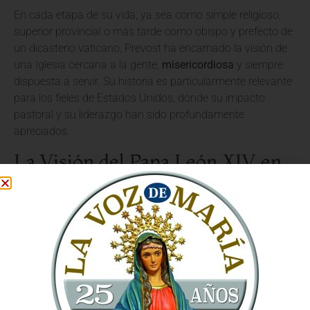
En cada etapa de su vida, ya sea como simple religioso,
superior provincial o más tarde como obispo y prefecto de
un dicasterio vaticano, Prevost ha encarnado la visión de
una Iglesia cercana a la gente,
misericordiosa
y siempre
dispuesta a servir. Su historia es particularmente relevante
para los fieles de Estados Unidos, donde su impacto
pastoral y su liderazgo han sido profundamente
apreciados.
La Visión del Papa León XIV en
la Trayectoria de Prevost
Nuestro
Papa León XIV
ha enfatizado repetidamente la
importancia de una Iglesia que salga de sí misma, que
priorice a los más vulnerables y que testimonie la alegría
del Evangelio. La vida y obra del Cardenal Prevost son un
eco de esta visión. Su paso por diversas
responsabilidades, tanto en el ámbito local como en el