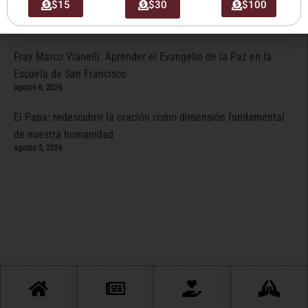
$15
$30
$100
Iglesia»
agosto 6, 2026
Fray Marco Vianelli: Aprender el Evangelio de la Paz en la
Escuela de San Francisco
agosto 6, 2026
El Papa: redescubrir la oración como dimensión fundamental
de nuestra humanidad
agosto 5, 2026