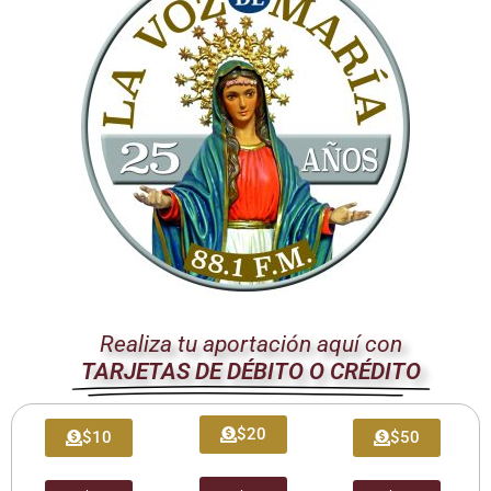
Últimas Entradas
Programa oficial del Viaje Apostólico del Papa León XIV a
Francia
agosto 7, 2026
En Asís, León XIV invita a los jóvenes a «construir la
civilización del amor»
Realiza tu aportación aquí con
agosto 6, 2026
TARJETAS DE DÉBITO O CRÉDITO
León XIV: La revolución del Evangelio derriba los muros que
separan
$20
$10
$50
agosto 6, 2026
El agradecimiento de los jóvenes al Papa: «Hoy nos sentimos