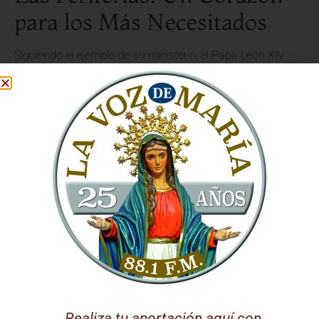
para los Más Necesitados
Siguiendo el ejemplo de su ministerio, el Papa León XIV
pondrá especial atención en las
periferias
. Su corazón
pastoral se dirige hacia aquellos que viven en los
márgenes de la sociedad, los olvidados, los que sufren y
los que necesitan un mensaje de amor y dignidad. Este
gesto es una clara llamada a la acción para toda la
Iglesia
Católica
, recordándonos la urgencia de salir al encuentro
del prójimo, especialmente de los más vulnerables.
El Santo Padre desea llevar consuelo, esperanza y un
mensaje de inclusión a cada rincón, demostrando que la
fe
se vive y se demuestra en el servicio a los demás. La
misión de la Iglesia
se hace palpable en estos gestos de
cercanía y compasión.
Lugares de Espiritualidad:
Realiza tu aportación aquí con