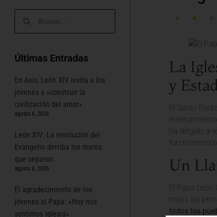
Últimas Entradas
La Igl
En Asís, León XIV invita a los
y Esta
jóvenes a «construir la
civilización del amor»
El Santo Padre
agosto 6, 2026
entendimiento 
ha dirigido a 
León XIV: La revolución del
fundamento pa
Evangelio derriba los muros
que separan
Un Lla
agosto 6, 2026
El Papa León X
El agradecimiento de los
todas las per
jóvenes al Papa: «Hoy nos
todos los pue
sentimos Iglesia»