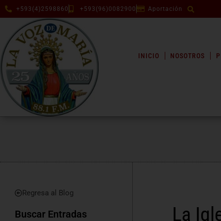
+593(4)2598860
+593(96)0082900
Aportación
INICIO
NOSOTROS
P
Regresa al Blog
La Igl
Buscar Entradas