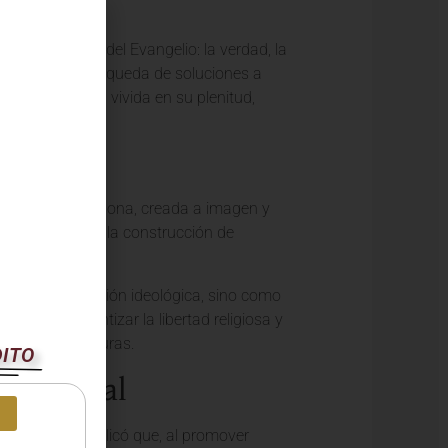
os principios del Evangelio: la verdad, la
r juntos en la búsqueda de soluciones a
armados. La fe, vivida en su plenitud,
able de cada persona, creada a imagen y
 pueblos y para la construcción de
omo una imposición ideológica, sino como
tados a garantizar la libertad religiosa y
reencias y culturas.
DITO
to Global
 El Pontífice explicó que, al promover