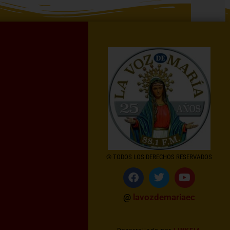
© TODOS LOS DERECHOS RESERVADOS
@
lavozdemariaec