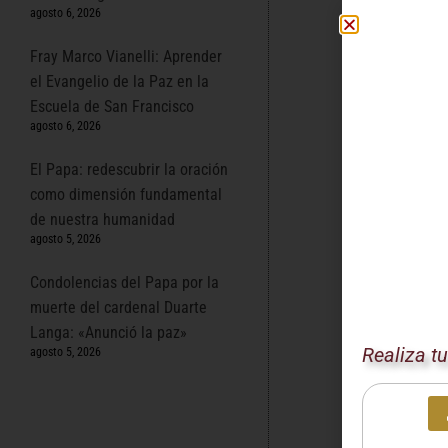
común y afront
agosto 6, 2026
Desde el Vatic
Fray Marco Vianelli: Aprender
justicia, la c
el Evangelio de la Paz en la
problemas como
Escuela de San Francisco
impulsa a la a
agosto 6, 2026
La Fe c
El Papa: redescubrir la oración
como dimensión fundamental
El Santo Padre
de nuestra humanidad
semejanza de D
agosto 5, 2026
relaciones int
Condolencias del Papa por la
La Iglesia de
muerte del cardenal Duarte
una consecuenc
Langa: «Anunció la paz»
a proteger a l
Realiza t
agosto 5, 2026
La Mis
El diálogo ent