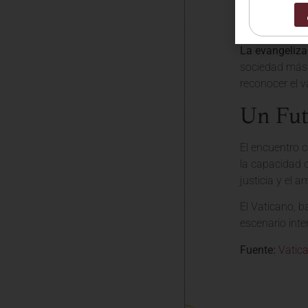
valores evangé
mensaje de Cri
La evangelizac
sociedad más 
reconocer el v
Un Fut
El encuentro 
la capacidad d
justicia y el a
El Vaticano, b
escenario inte
Fuente:
Vatic