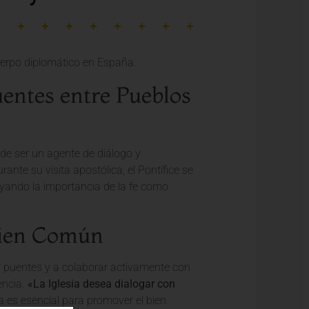
uentes entre Pueblos
 de ser un agente de diálogo y
ante su visita apostólica, el Pontífice se
rayando la importancia de la fe como
Bien Común
der puentes y a colaborar activamente con
encia.
«La Iglesia desea dialogar con
ra es esencial para promover el bien