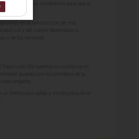
ntribuye a crear las condiciones para que el
0
promiso en la construcción de una
dad civil y del cuerpo diplomático a
nas y de las naciones.
El Papa León XIV expresó su confianza en
ernidad, guiados por los principios de la
 este empeño.
un interlocutor válido y constructivo en el
.