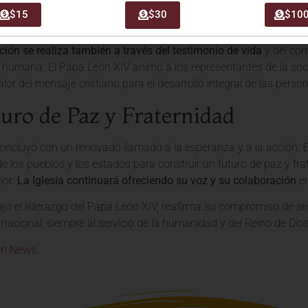
licos como la paz, la reconciliación y la solidaridad, la Iglesia co
$15
$30
$10
sto pueda ser acogido y fructifique en los corazones.
ión se realiza también a través del testimonio de vida
y del com
humana. El Papa León XIV animó a los representantes de la socie
alor del mensaje cristiano para el desarrollo integral de las perso
uro de Paz y Fraternidad
concluyó con un renovado llamado a la esperanza y a la acción. 
e los pueblos y los estados para construir un futuro de paz y frat
mor.
La Iglesia continuará ofreciendo su voz y su colaboración
en
ajo el liderazgo del Papa León XIV, reafirma su compromiso de ser 
rnacional, siempre al servicio de la humanidad y del Reino de Dios
an News