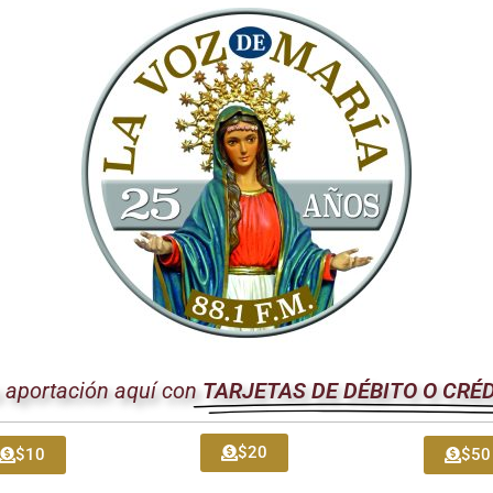
ar los desafíos globales.
ano, se promueve una visión de la diplomacia vaticana basada en l
aridad y la paz. El Papa León XIV animó a los presentes a trabaja
 la pobreza, las migraciones, la crisis climática y los conflictos 
cción y al compromiso social.
omo Raíz de la Dignidad Humana
 recordó que la fe católica pone en el centro la dignidad inalien
ios. Esta convicción es la base para el respeto mutuo entre los
ernacionales fundadas en la igualdad y la fraternidad.
fiende los derechos humanos
y promueve la justicia social, no c
ia natural de la revelación divina. El Papa León XIV instó a los es
as minorías, reconociendo la riqueza que aporta la diversidad de c
u aportación aquí con
TARJETAS DE DÉBITO O CRÉ
ión Evangelizadora en el Contex
$20
$10
$50
re la Iglesia y los estados no es ajeno a la misión evangelizadora.