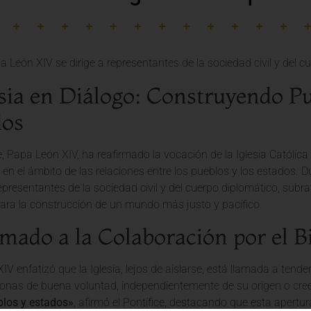
esia en Diálogo: Construyendo P
dos
, Papa León XIV, ha reafirmado la vocación de la Iglesia Católica
en el ámbito de las relaciones entre los pueblos y los estados. Dur
representantes de la sociedad civil y del cuerpo diplomático, sub
ra la construcción de un mundo más justo y pacífico.
mado a la Colaboración por el 
IV enfatizó que la Iglesia, lejos de aislarse, está llamada a ten
sonas de buena voluntad, independientemente de su origen o cre
blos y estados»
, afirmó el Pontífice, destacando que esta apertu