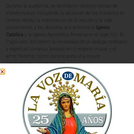
Durante la audiencia, se abordaron diversos temas de
interés mutuo, incluyendo la situación de los cristianos en
Oriente Medio, la importancia de la oración y la vida
sacramental, y los desafíos que enfrenta la
Iglesia
Católica
y la Iglesia Apostólica Armenia en el siglo XXI. El
Papa León XIV reiteró la necesidad de un diálogo teológico
y espiritual continuo, basado en el respeto mutuo y el
amor fraterno, como camino para una mayor
comprensión y colaboración.
Aram I: Un Mensaje de
Esperanza y Unidad
Por su parte, Su Santidad Aram I agradeció al Papa León
XIV la cálida acogida y compartió la visión de su Iglesia
sobre la importancia de la unidad entre todos los
cristianos. Su mensaje resonó con un profundo sentido de
esperanza, instando a las comunidades a no desfallecer