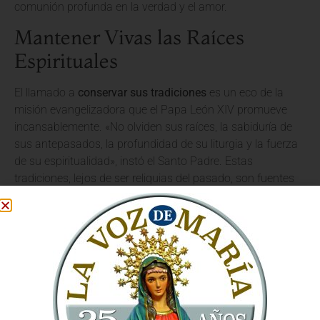
comunión profunda en la verdad y el amor.
Mantener Vivas las Raíces
Espirituales
El llamado a
conservar sus tradiciones
es un eco de la
misión evangelizadora que el Papa León XIV promueve
incansablemente. «No olviden sus raíces, la sabiduría de
sus antepasados, la profundidad de su liturgia y la fuerza
de su espiritualidad», instó el Santo Padre. Estas
tradiciones, lejos de ser reliquias del pasado, son fuentes
vivas de gracia y guías para la vida cristiana en el
presente.
El Pontífice ha enfatizado que la fidelidad a la propia
identidad es un pilar fundamental para una
evangelización
auténtica y vibrante. Las comunidades
Siro-Malankares, al vivir y transmitir su patrimonio
espiritual, se convierten en testigos elocuentes de la