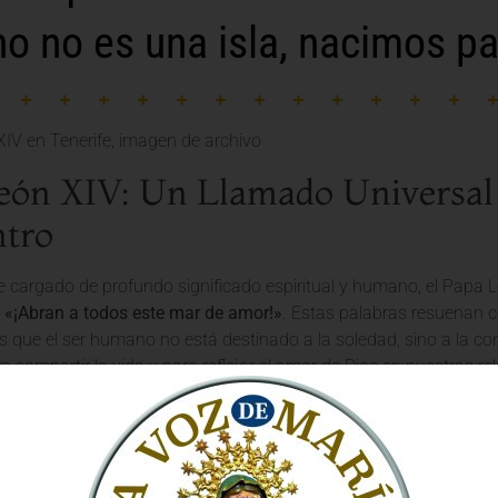
 no es una isla, nacimos pa
eón XIV: Un Llamado Universal 
tro
 cargado de profundo significado espiritual y humano, el Papa 
:
«¡Abran a todos este mar de amor!»
. Estas palabras resuenan c
 que el ser humano no está destinado a la soledad, sino a la co
a compartir la vida y para reflejar el amor de Dios en nuestras re
esia Católica: Un Faro de Amor 
ólica
, bajo la guía del Santo Padre, se erige como un faro que irra
e esta: ser un canal del amor de Dios, un «mar de amor» abierto a