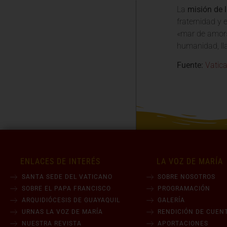
La
misión de l
fraternidad y 
«mar de amor»
humanidad, ll
Fuente:
Vatic
ENLACES DE INTERÉS
LA VOZ DE MARÍA
SANTA SEDE DEL VATICANO
SOBRE NOSOTROS
SOBRE EL PAPA FRANCISCO
PROGRAMACIÓN
ARQUIDIÓCESIS DE GUAYAQUIL
GALERÍA
URNAS LA VOZ DE MARÍA
RENDICIÓN DE CUEN
NUESTRA REVISTA
APORTACIONES