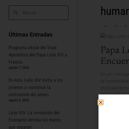
humano
Últimas Entradas
Papa L
Programa oficial del Viaje
Apostólico del Papa León XIV a
Encuen
Francia
agosto 7, 2026
En un mensaje
En Asís, León XIV invita a los
la humanidad
jóvenes a «construir la
recordándonos
civilización del amor»
encuentro, par
agosto 6, 2026
La Igl
León XIV: La revolución del
Evangelio derriba los muros
La
Iglesia Cat
que separan
es precisament