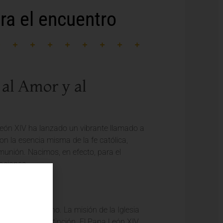
ra el encuentro
al Amor y al
León XIV ha lanzado un vibrante llamado a
on la esencia misma de la fe católica,
munión. Nacimos, en efecto, para el
laciones.
y Unidad
dia el amor divino. La misión de la Iglesia
 todos, sin distinción. El Papa León XIV,