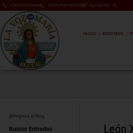
+593(4)2598860
+593(96)0082900
Aportación
INICIO
NOSOTROS
P
Regresa al Blog
León X
Buscar Entradas