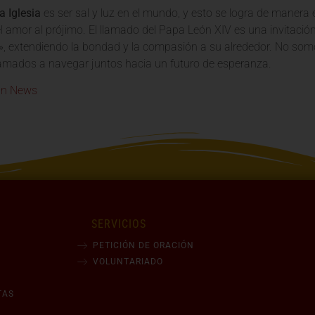
a Iglesia
es ser sal y luz en el mundo, y esto se logra de manera
el amor al prójimo. El llamado del Papa León XIV es una invitació
, extendiendo la bondad y la compasión a su alrededor. No somo
amados a navegar juntos hacia un futuro de esperanza.
an News
SERVICIOS
PETICIÓN DE ORACIÓN
VOLUNTARIADO
TAS