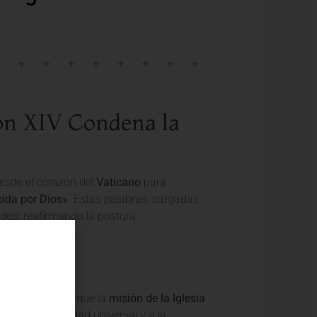
ón XIV Condena la
desde el corazón del
Vaticano
para
ida por Dios»
. Estas palabras, cargadas
idos, reafirmando la postura
a Fe
es de la Iglesia que la
misión de la Iglesia
lama a la fraternidad universal y a la