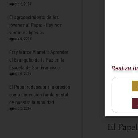
agosto 6, 2026
búsqueda incan
vaticana en u
El agradecimiento de los
La Guer
jóvenes al Papa: «Hoy nos
sentimos Iglesia»
agosto 6, 2026
El Papa León X
todos. La
eva
Fray Marco Vianelli: Aprender
no la destrucc
el Evangelio de la Paz en la
plan divino.
Realiza t
Escuela de San Francisco
Un Lla
agosto 6, 2026
El Papa: redescubrir la oración
El Consistorio
como dimensión fundamental
de la Iglesia 
de nuestra humanidad
incansablemen
agosto 5, 2026
mutuo.
El Papel