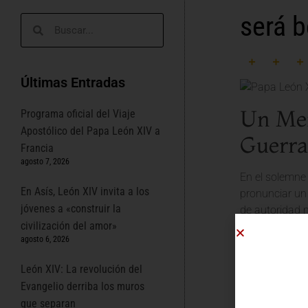
será b
Últimas Entradas
Un Men
Programa oficial del Viaje
Apostólico del Papa León XIV a
Guerra
Francia
agosto 7, 2026
En el solemne 
En Asís, León XIV invita a los
pronunciar un
jóvenes a «construir la
de autoridad m
civilización del amor»
inquebrantabl
agosto 6, 2026
La Paz
León XIV: La revolución del
Evangelio derriba los muros
Su Santidad, c
que separan
es ser portado