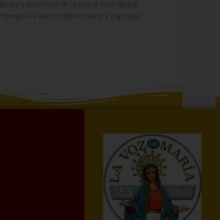
ador y promotor de la paz a nivel global.
mpregna la acción diplomática y espiritual