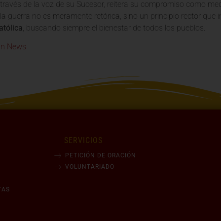
a través de la voz de su Sucesor, reitera su compromiso como medi
a guerra no es meramente retórica, sino un principio rector que i
atólica
, buscando siempre el bienestar de todos los pueblos.
an News
SERVICIOS
PETICIÓN DE ORACIÓN
VOLUNTARIADO
TAS