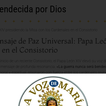
endecida por Dios
saje de Paz Universal: Papa Le
 en el Consistorio
inicio de un reciente Consistorio, el Papa León XIV elevó su voz 
 mensaje de profunda resonancia:
«La guerra nunca será bendec
oral y espiritual, resonaron con fuerza entre los cardenales reun
e de la
Iglesia Católica
contra la violencia y el conflicto.
 como Camino Innegociable de l
on la firmeza que caracteriza su pontificado, recordó a los príncip
ra de paz y reconciliación. La
fe
, lejos de justificar la agresión, l