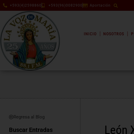
+593(4)2598860
+593(96)0082900
Aportación
INICIO
NOSOTROS
P
Regresa al Blog
León X
Buscar Entradas