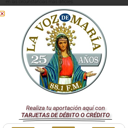
en las circunstancias más difíciles.
Evangelización y
Construcción de un Mundo
Mejor
El Papa León XIV vinculó estrechamente la
evangelización
con la búsqueda de la paz. La fe, vivida y compartida, nos
impulsa a ser artesanos de paz, a extender la mano a
quienes sufren y a trabajar por la justicia. La Iglesia
Católica, a través de su testimonio y su servicio, busca
sembrar las semillas de la fraternidad y la reconciliación en
todos los rincones del mundo.
Mensaje de Esperanza para
Realiza tu aportación aquí con
España
TARJETAS DE DÉBITO O CRÉDITO
Durante el vuelo, el Santo Padre también compartió sus