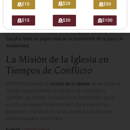
$20
expectativas para su visita apostólica a España, un país
$10
$50
con una profunda
fe
y una rica historia. Expresó su deseo
de que su presencia sea un estímulo para la unidad y la
$15
$30
$100
esperanza, y que su mensaje de paz resuene con fuerza
en el corazón de los españoles.
La Iglesia Católica en
España tiene un papel vital en la promoción de la paz y la
solidaridad
.
La Misión de la Iglesia en
Tiempos de Conflicto
El Pontífice recordó la
misión de la Iglesia
de ser luz en el
mundo, especialmente en tiempos de oscuridad y
conflicto. La oración, la caridad y el compromiso por la
justicia son pilares fundamentales para superar las
divisiones y construir un futuro donde la paz sea una
realidad tangible para todos.
Fuente:
Vatican News