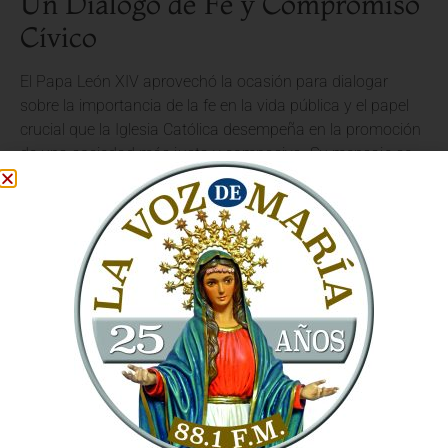
Un Diálogo de Fe y Compromiso
Cívico
El Papa León XIV aprovechó la ocasión para dialogar
sobre la importancia de la fe en la vida pública y el papel
crucial que la Iglesia Católica desempeña en la promoción
de una sociedad más justa y compasiva. Su mensaje se
centró en la necesidad de que los ideales fundacionales de
Estados Unidos, aquellos que buscan el bien común y la
protección de los más vulnerables, sean revitalizados y
vividos con un renovado fervor espiritual.
«La misión de la Iglesia es llevar el Evangelio a todos los
rincones del mundo, y esto incluye inspirar un
compromiso cívico que refleje los valores del Reino de
Dios»
, expresó el Santo Padre. Subrayó que la
evangelización no se limita a la proclamación de la fe, sino
que también implica ser un agente de transformación
social, promoviendo la justicia, la paz y la solidaridad.